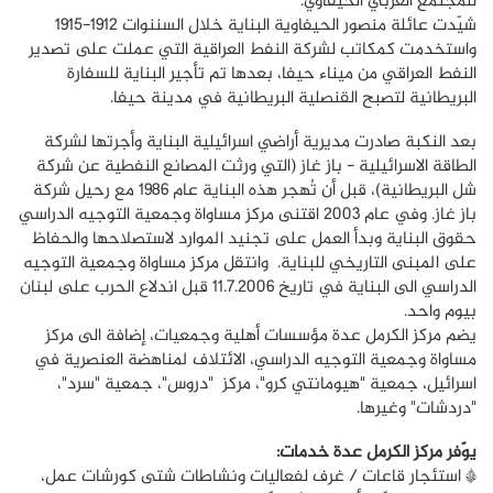
للمجتمع العربي الحيفاويّ.
شيّدت عائلة منصور الحيفاوية البناية خلال السننوات 1912-1915
واستخدمت كمكاتب لشركة النفط العراقية التي عملت على تصدير
النفط العراقي من ميناء حيفا، بعدها تم تأجير البناية للسفارة
البريطانية لتصبح القنصلية البريطانية في مدينة حيفا.
بعد النكبة صادرت مديرية أراضي اسرائيلية البناية وأجرتها لشركة
الطاقة الاسرائيلية - باز غاز (التي ورثت المصانع النفطية عن شركة
شل البريطانية)، قبل أن تُهجر هذه البناية عام 1986 مع رحيل شركة
باز غاز. وفي عام 2003 اقتنى مركز مساواة وجمعية التوجيه الدراسي
حقوق البناية وبدأ العمل على تجنيد الموارد لاستصلاحها والحفاظ
على المبنى التاريخي للبناية. وانتقل مركز مساواة وجمعية التوجيه
الدراسي الى البناية في تاريخ 11.7.2006 قبل اندلاع الحرب على لبنان
بيوم واحد.
يضم مركز الكرمل عدة مؤسسات أهلية وجمعيات، إضافة الى مركز
مساواة وجمعية التوجيه الدراسي، الائتلاف لمناهضة العنصرية في
اسرائيل، جمعية "هيومانتي كرو"، مركز "دروس"، جمعية "سرد"،
"دردشات" وغيرها.
يوّفر مركز الكرمل عدة خدمات:
* استئجار قاعات / غرف لفعاليات ونشاطات شتى كورشات عمل،