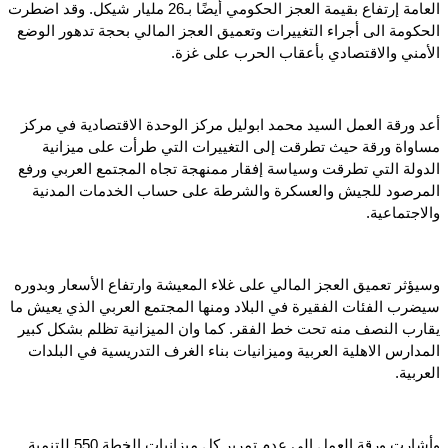
العامة إرتفاع بقيمة العجز الحكومي أيضًا بـ26 مليار شيكل. وقد اضطرت
الحكومة الى أجراء التغييرات وتعميق العجز المالي بحجة تدهور الوضع
الأمني والاقتصادي بأعقاب الحرب على غزة.
أعد ورقة العمل السيد محمد ابوليل مركز الوحدة الاقتصادية في مركز
مساواة ورقة حيث تطرقت إلى التغييرات التي طرأت على ميزانية
الدولة التي تطرقت وسياسة إفقار ممنهجة تجاه المجتمع العربي ورفع
المرصود للجيش والعسكرة والشرطة على حساب الخدمات المدنية
والاجتماعية.
وسيؤثر تعميق العجز المالي على غلاء المعيشة وارتفاع الأسعار وبدوره
سيضرب الفئات الفقيرة في البلاد ومنها المجتمع العربي الذي يعيش ما
يقارب النصف منه تحت خط الفقر. كما وان الميزانية تظلم بشكل كبير
المدارس الاهلية العربية وميزانيات بناء الغرف التدريسية في البلدات
العربية.
وأشارت ورقة العمل الى عدم تمرير كل ميزانيات الخطة 550 للتنمية