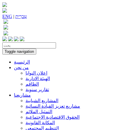
עִברִית
|
ENG
Toggle navigation
الرئيسية
من نحن
اعلان النوايا
الهيئة الادارية
الطاقم
تقارير سنوية
مشاريعنا
المشاريع الشبابية
مشاريع تعزيز القيادة النسائية
التمثيل الملائم
الحقوق الاقتصادية الاجتماعية
المكانة القانونية
التنظيم المجتمعي