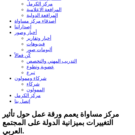
مركز الكرمل
المرافعة الاعلامية
المرافعة الدولية
أصدقاء مركز مساواة
إصداراتنا
أخبار وصور
أخبار وتقارير
فيديوهات
ألبومات صور
كُن فعالاً
التدريب المهني والتخصص
عضوية وتطوع
تبرع
شركاء وممولون
شركاء
الممولون
مركز الكرمل
إتصل بنا
مركز مساواة يعمم ورقة عمل حول تأثير
التغييرات بميزانية الدولة على المجتمع
العربي.