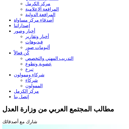
مركز الكرمل
المرافعة الاعلامية
المرافعة الدولية
أصدقاء مركز مساواة
إصداراتنا
أخبار وصور
أخبار وتقارير
فيديوهات
ألبومات صور
كُن فعالاً
التدريب المهني والتخصص
عضوية وتطوع
تبرع
شركاء وممولون
شركاء
الممولون
مركز الكرمل
إتصل بنا
مطالب المجتمع العربي من وزارة العدل
شارك مع أصدقائك