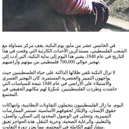
في الخامس عشر من مايو، يوم النكبة، يقف مركز مساواة مع
الشعب الفلسطيني، مستذكرين الأحداث الكارثية التي وقعت في هذا
التاريخ في عام 1948. يشير هذا اليوم إلى بداية النكبة، التي أدت إلى
تهجير حوالي 700,000 فلسطيني من بيوتهم وأراضيهم.
لا تزال النكبة تلقي ظلالها الداكنة على حياة الفلسطينيين حيث
يواجهون التمييز والعنصرية المستمرة. كان التهجير القسري
والاستيلاء على الأراضي في عام 1948 نتيجة للسياسات التي
حاشدت وطردت الفلسطينيين، مُنكِرةً لهم مكانهم الحقيقي في
المجتمع.
اليوم، ما زال الفلسطينيون يتحملون التفاوتات النظامية، وانتهاكات
حقوق الإنسان، والإنكار لحقوقهم الأساسية. تستمر الممارسات
التمييزية، وتتجلى في الوصول المحدود إلى السكن، والعمل،
والتعليم، والرعاية الصحية، وحرية التنقل. هذه الحواجز تعيق
مشاركتهم الكاملة في المجتمع، مما يعزز دورة التفاوت.