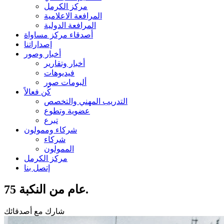
مركز الكرمل
المرافعة الاعلامية
المرافعة الدولية
أصدقاء مركز مساواة
إصداراتنا
أخبار وصور
أخبار وتقارير
فيديوهات
ألبومات صور
كُن فعالاً
التدريب المهني والتخصص
عضوية وتطوع
تبرع
شركاء وممولون
شركاء
الممولون
مركز الكرمل
إتصل بنا
75 عام من النكبة.
شارك مع أصدقائك