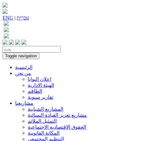
עִברִית
|
ENG
Toggle navigation
الرئيسية
من نحن
اعلان النوايا
الهيئة الادارية
الطاقم
تقارير سنوية
مشاريعنا
المشاريع الشبابية
مشاريع تعزيز القيادة النسائية
التمثيل الملائم
الحقوق الاقتصادية الاجتماعية
المكانة القانونية
التنظيم المجتمعي