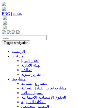
עִברִית
|
ENG
Toggle navigation
الرئيسية
من نحن
اعلان النوايا
الهيئة الادارية
الطاقم
تقارير سنوية
مشاريعنا
المشاريع الشبابية
مشاريع تعزيز القيادة النسائية
التمثيل الملائم
الحقوق الاقتصادية الاجتماعية
المكانة القانونية
التنظيم المجتمعي