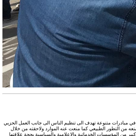
 في مبادرات متنوعة تهدف الى تنظيم الناس الى جانب العمل الحزبي
منعه من التطور الطبيعي كما منعت عنه الموارد ولاحقته من خلال
منية التي تتابع الجماهير العربية. وقد استخدمت الحكومات الاسرائيلية قوانين الطوارئ عام 2016 لإغلاق عدد كبير من المؤسسات الخدماتية والاعلامية والسياسية بحجة علاقتها