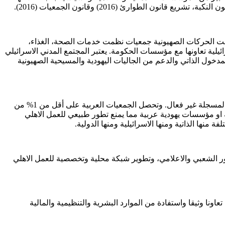
لطوارئ (2016) وقانون الجمعيات (2016).
سست الحركات الصهيونية جمعيات نظمت خدمات الصحة، الغذاء،
ئيلية تعاونها مع مؤسسات الحكومة. يعتبر المجتمع المدني الاسرائيلي
عتمد هذا القطاع على الدعم الحكومي، المدخول الذاتي والدعم من الجاليات اليهودية والمسيحية الصهيونية
لم تتجاور نسبة الجمعيات العربية التي تنشط حاليا ال 5% وغالبيتها تعمل على المستوى المحلي، وتشير الدراسات الى ان جزء من الجمعيات المسجلة غير فعال. وتحصل الجمعيات العربية على أقل من 1% من
 او مؤسسات يهودية عربية مما يمنع تطور طبيعي للعمل الاهلي
نها الذاتية ومنها الاسرائيلية ومنها الدولية.
ر الشعبي والاعلامي، وتطوير شبكة محلية وتخصصية للعمل الاهلي
نا وثيقا واستفادة من الموارد البشرية والتنظيمية والمالية