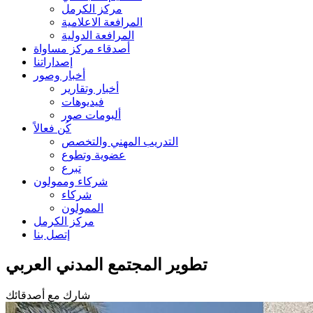
مركز الكرمل
المرافعة الاعلامية
المرافعة الدولية
أصدقاء مركز مساواة
إصداراتنا
أخبار وصور
أخبار وتقارير
فيديوهات
ألبومات صور
كُن فعالاً
التدريب المهني والتخصص
عضوية وتطوع
تبرع
شركاء وممولون
شركاء
الممولون
مركز الكرمل
إتصل بنا
تطوير المجتمع المدني العربي
شارك مع أصدقائك