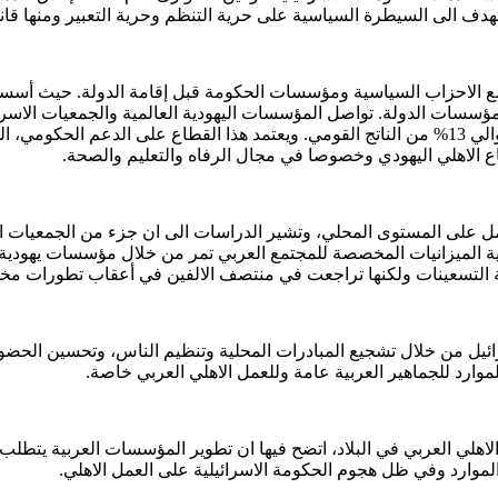
سيطرة السياسية على حرية التنظم وحرية التعبير ومنها قانون النكبة، تشريع قانون ا
ون مع الاحزاب السياسية ومؤسسات الحكومة قبل إقامة الدولة. حيث أ
ء مؤسسات الدولة. تواصل المؤسسات اليهودية العالمية والجمعيات الاسرا
اليهودي من أكبر القطاعات الاقتصادية اذ تشير التقارير الى انه يدير حوالي 13% من الناتج القومي. وي
ع الاهلي اليهودي وخصوصا في مجال الرفاه والتعليم والصحة.
بية الميزانيات المخصصة للمجتمع العربي تمر من خلال مؤسسات يهودية
 التسعينات ولكنها تراجعت في منتصف الالفين في أعقاب تطورات مختلفة م
ئيل من خلال تشجيع المبادرات المحلية وتنظيم الناس، وتحسين الحضو
وارد للجماهير العربية عامة وللعمل الاهلي العربي خاصة.
ي العربي في البلاد، اتضح فيها ان تطوير المؤسسات العربية يتطلب تعاو
الموارد وفي ظل هجوم الحكومة الاسرائيلية على العمل الاهلي.