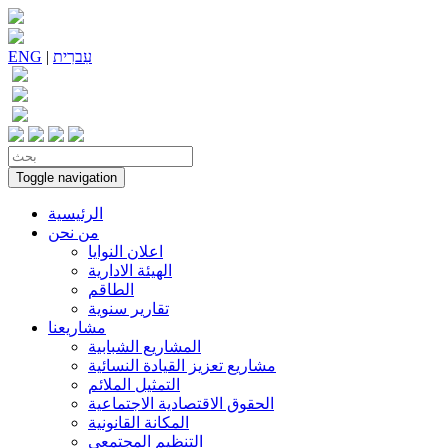
עִברִית
|
ENG
Toggle navigation
الرئيسية
من نحن
اعلان النوايا
الهيئة الادارية
الطاقم
تقارير سنوية
مشاريعنا
المشاريع الشبابية
مشاريع تعزيز القيادة النسائية
التمثيل الملائم
الحقوق الاقتصادية الاجتماعية
المكانة القانونية
التنظيم المجتمعي