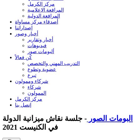
مركز الكرمل
المرافعة الاعلامية
المرافعة الدولية
أصدقاء مركز مساواة
إصداراتنا
أخبار وصور
أخبار وتقارير
فيديوهات
ألبومات صور
كُن فعالاً
التدريب المهني والتخصص
عضوية وتطوع
تبرع
شركاء وممولون
شركاء
الممولون
مركز الكرمل
إتصل بنا
البومات الصور
- جلسة نقاش ميزانية الدولة
في الكنيست 2021