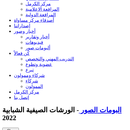
مركز الكرمل
المرافعة الاعلامية
المرافعة الدولية
أصدقاء مركز مساواة
إصداراتنا
أخبار وصور
أخبار وتقارير
فيديوهات
ألبومات صور
كُن فعالاً
التدريب المهني والتخصص
عضوية وتطوع
تبرع
شركاء وممولون
شركاء
الممولون
مركز الكرمل
إتصل بنا
البومات الصور
- الورشات الصيفية الشبابية
2022