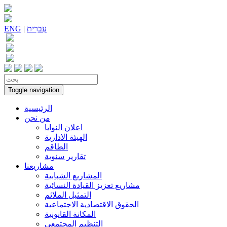
עִברִית
|
ENG
Toggle navigation
الرئيسية
من نحن
اعلان النوايا
الهيئة الادارية
الطاقم
تقارير سنوية
مشاريعنا
المشاريع الشبابية
مشاريع تعزيز القيادة النسائية
التمثيل الملائم
الحقوق الاقتصادية الاجتماعية
المكانة القانونية
التنظيم المجتمعي