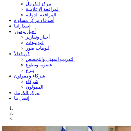
مركز الكرمل
المرافعة الاعلامية
المرافعة الدولية
أصدقاء مركز مساواة
إصداراتنا
أخبار وصور
أخبار وتقارير
فيديوهات
ألبومات صور
كُن فعالاً
التدريب المهني والتخصص
عضوية وتطوع
تبرع
شركاء وممولون
شركاء
الممولون
مركز الكرمل
إتصل بنا