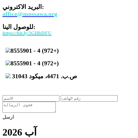
البريد الاكتروني:
office@mossawa.org
للوصول الينا:
https://bit.ly/3GHbDFU
8555901 - 4 (972+)
8555901 - 4 (972+)
ص.ب. 4471، ميكود 31043
ارسل
آب 2026