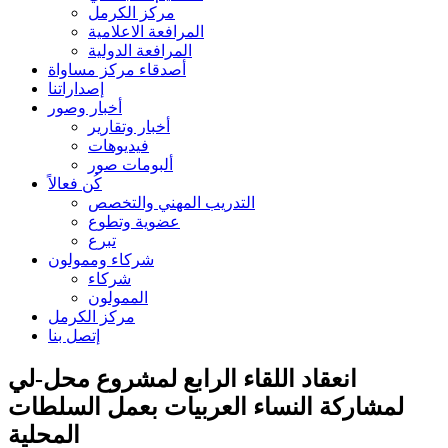
مركز الكرمل
المرافعة الاعلامية
المرافعة الدولية
أصدقاء مركز مساواة
إصداراتنا
أخبار وصور
أخبار وتقارير
فيديوهات
ألبومات صور
كُن فعالاً
التدريب المهني والتخصص
عضوية وتطوع
تبرع
شركاء وممولون
شركاء
الممولون
مركز الكرمل
إتصل بنا
انعقاد اللقاء الرابع لمشروع محل-لي
لمشاركة النساء العربيات بعمل السلطات
المحلية