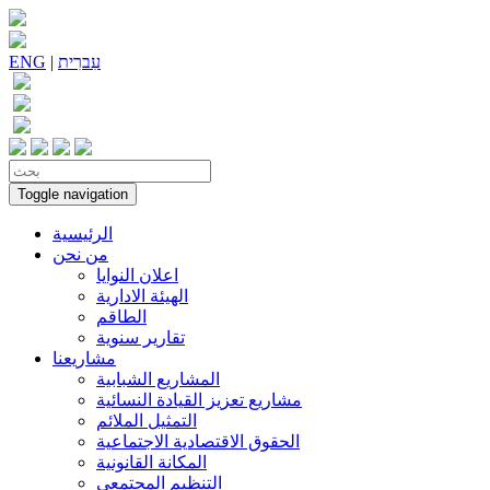
עִברִית
|
ENG
Toggle navigation
الرئيسية
من نحن
اعلان النوايا
الهيئة الادارية
الطاقم
تقارير سنوية
مشاريعنا
المشاريع الشبابية
مشاريع تعزيز القيادة النسائية
التمثيل الملائم
الحقوق الاقتصادية الاجتماعية
المكانة القانونية
التنظيم المجتمعي