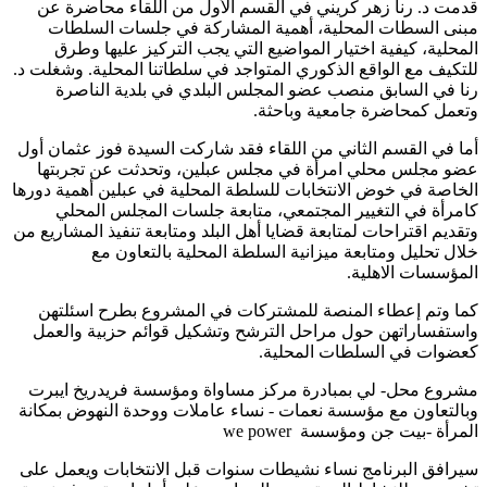
قدمت د. رنا زهر كريني في القسم الأول من اللقاء محاضرة عن
مبنى السطات المحلية، أهمية المشاركة في جلسات السلطات
المحلية، كيفية اختيار المواضيع التي يجب التركيز عليها وطرق
للتكيف مع الواقع الذكوري المتواجد في سلطاتنا المحلية. وشغلت د.
رنا في السابق منصب عضو المجلس البلدي في بلدية الناصرة
وتعمل كمحاضرة جامعية وباحثة.
أما في القسم الثاني من اللقاء فقد شاركت السيدة فوز عثمان أول
عضو مجلس محلي امرأة في مجلس عبلين، وتحدثت عن تجربتها
الخاصة في خوض الانتخابات للسلطة المحلية في عبلين أهمية دورها
كامرأة في التغيير المجتمعي، متابعة جلسات المجلس المحلي
وتقديم اقتراحات لمتابعة قضايا أهل البلد ومتابعة تنفيذ المشاريع من
خلال تحليل ومتابعة ميزانية السلطة المحلية بالتعاون مع
المؤسسات الاهلية.
كما وتم إعطاء المنصة للمشتركات في المشروع بطرح اسئلتهن
واستفساراتهن حول مراحل الترشح وتشكيل قوائم حزبية والعمل
كعضوات في السلطات المحلية.
مشروع محل- لي بمبادرة مركز مساواة ومؤسسة فريدريخ ايبرت
وبالتعاون مع مؤسسة نعمات - نساء عاملات ووحدة النهوض بمكانة
المرأة -بيت جن ومؤسسة
we power
سيرافق البرنامج نساء نشيطات سنوات قبل الانتخابات ويعمل على