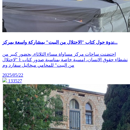
ندوة حول كتاب "الاحتلال من البيت" بمشاركة واسعة بمركز...
احتضنت ساحات مركز مساواة مساء الثلاثاء، بحضور كبير من
نشطاء حقوق الانسان، امسية خاصة بمناسبة صدور كتاب :ا "لاحتلال
من البيت" للمحامي ميخائيل سفارد وم
2025/05/22
133527