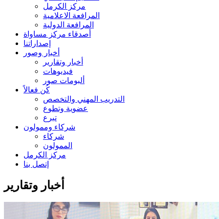
مركز الكرمل
المرافعة الاعلامية
المرافعة الدولية
أصدقاء مركز مساواة
إصداراتنا
أخبار وصور
أخبار وتقارير
فيديوهات
ألبومات صور
كُن فعالاً
التدريب المهني والتخصص
عضوية وتطوع
تبرع
شركاء وممولون
شركاء
الممولون
مركز الكرمل
إتصل بنا
أخبار وتقارير