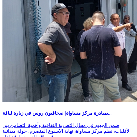
بمبادرة مركز مساواة| صحافيون روس في زيارة لباقة...
ضمن الجهود في مجال التعددية الثقافية وأهمية التضامن بين
الأقليات، نظم مركز مساواة، نهاية الاسبوع المنصرم، جولة ميدانية
في باقة الغربية، لوفد إعل