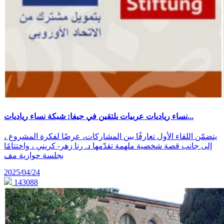
نساء رياديات عربيات يلتقين في حيفا: شبكة نساء رياديات...
يتضمّن اللقاء الأول تعارفًا بين المشاركات، عرضًا لفكرة المشروع ،
إلى جانب قصة شخصية ملهمة تقدّمها د. رنا زهر- كريني ، واختتامًا
بجلسة حوارية مف
2025/04/24
143088