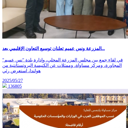
المزرعة ونس عميم تعلنان توسيع التعاون الإقليمي بعد...
في لقاء جمع بين مجلس المزرعة المحلي، وإدارة بلدة "نس عميم"
المجاورة، ومركز مساواة، وممثلات عن الكنيسة البروتستانتية من
هولندا، استعرض رئي
2025/05/27
136805