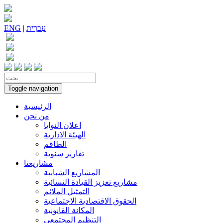
עִברִית
|
ENG
Toggle navigation
الرئيسية
من نحن
اعلان النوايا
الهيئة الادارية
الطاقم
تقارير سنوية
مشاريعنا
المشاريع الشبابية
مشاريع تعزيز القيادة النسائية
التمثيل الملائم
الحقوق الاقتصادية الاجتماعية
المكانة القانونية
التنظيم المجتمعي