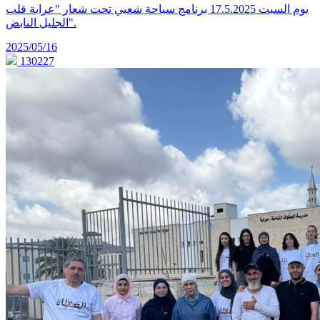
يوم السبت 17.5.2025 برنامج سياحة شعبي تحت شعار "عرابة قلب
الجليل النابض".
2025/05/16
130227