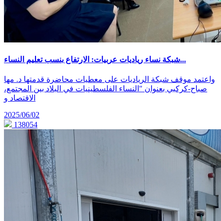
شبكة نساء رياديات عربيات: الارتفاع بنسب تعليم النساء...
واعتمد موقف شبكة الرياديات على معطيات محاضرة قدمتها د. مها
صباح-كركبي بعنوان "النساء الفلسطينيات في البلاد بين المجتمع،
الاقتصاد و
2025/06/02
138054