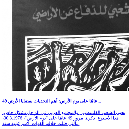
49 عامًا على يوم الأرض: أهم التحديات بقضايا الأرض...
يحيي الشعب الفلسطيني والمجتمع العربي في الداخل بشكل خاص،
هذا الأسبوع، ذكرى مرور 49 عامًا على "يوم الأرض"، 30.3.1976،
التي قتلت خلالها القوات الاسرائيلية ستة...