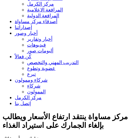
مركز الكرمل
المرافعة الاعلامية
المرافعة الدولية
أصدقاء مركز مساواة
إصداراتنا
أخبار وصور
أخبار وتقارير
فيديوهات
ألبومات صور
كُن فعالاً
التدريب المهني والتخصص
عضوية وتطوع
تبرع
شركاء وممولون
شركاء
الممولون
مركز الكرمل
إتصل بنا
مركز مساواة ينتقد ارتفاع الأسعار ويطالب
بإلغاء الجمارك على استيراد الغذاء