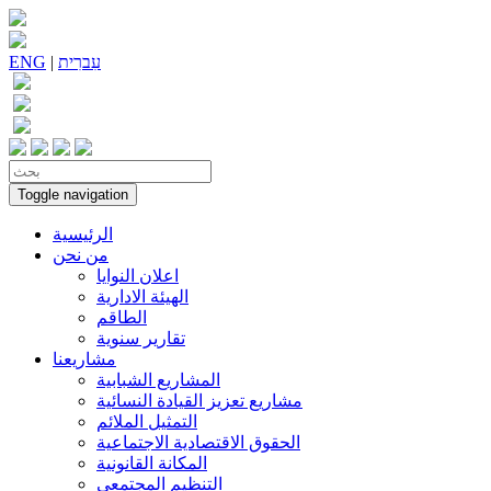
עִברִית
|
ENG
Toggle navigation
الرئيسية
من نحن
اعلان النوايا
الهيئة الادارية
الطاقم
تقارير سنوية
مشاريعنا
المشاريع الشبابية
مشاريع تعزيز القيادة النسائية
التمثيل الملائم
الحقوق الاقتصادية الاجتماعية
المكانة القانونية
التنظيم المجتمعي