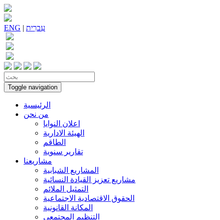
עִברִית
|
ENG
Toggle navigation
الرئيسية
من نحن
اعلان النوايا
الهيئة الادارية
الطاقم
تقارير سنوية
مشاريعنا
المشاريع الشبابية
مشاريع تعزيز القيادة النسائية
التمثيل الملائم
الحقوق الاقتصادية الاجتماعية
المكانة القانونية
التنظيم المجتمعي