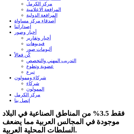
مركز الكرمل
المرافعة الاعلامية
المرافعة الدولية
أصدقاء مركز مساواة
إصداراتنا
أخبار وصور
أخبار وتقارير
فيديوهات
ألبومات صور
كُن فعالاً
التدريب المهني والتخصص
عضوية وتطوع
تبرع
شركاء وممولون
شركاء
الممولون
مركز الكرمل
إتصل بنا
فقط 3.5% من المناطق الصناعية في البلاد
موجودة في المجالس العربية مما يضعف
السلطات المحلية العربية.