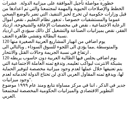
خطورة مواصلة تأجيل الموافقة على ميزانية الدولة. عشرات
الخطط والإصلاحات الحيوية والمهمة لمجتمعنا والتي تم اعدادها من
قبل وزارات حكومية لن تخرج لحيز التنفيذ، التي تضر بالوضع الصحي
عموما والمستشفيات خصوصا ، تدهور نظام التعليم ، نقص أموال
الرعاية الاجتماعية ، نقص في مخصصات الإعاقة والشيخوخة، ازدياد
الفقر، نقص بميزانيات الصناعة والتشغيل كل ذالك سيؤدي الى ازدياد
نسبة البطالة وتفشي ظاهرة العنف.
120 يوم اضافي من انهيار المشاريع العربية الصغيرة منها
والمتوسطة ,مما يؤدي الى اللجوء للسوق السوداء , وبالتالي الى
ارتفاع في نسبة الجريمة وحالات القتل والانتحار .
120 يوم اضافي يجلس فيها الطالبة العربية دون حاسوب يربطه
بشبكة الانترنت ليواكب تعليمه, وتدفع ثمنه العاملة الاجتماعية التي
يتم تعنيفها خلال عملها لعدم وجود ميزانية مخصصة لتوفير الحماية
لها، ويدفع ثمنه المقاول العربي الذي لن تحتاج الدولة لخدماته لعدم
وجود ميزانيات".
جدير في الذكر ، اننا في مركز مساواة نتابع ومنذ عام ١٩٩٩ موضوع
التطوير الاقتصادي والميزانيات الحكومية المخصصة لمجتمعنا
العربي.