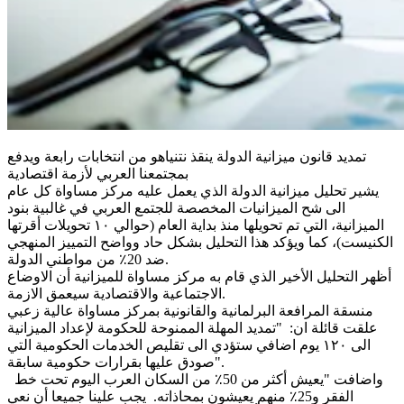
تمديد قانون ميزانية الدولة ينقذ نتنياهو من انتخابات رابعة ويدفع
بمجتمعنا العربي لأزمة اقتصادية
يشير تحليل ميزانية الدولة الذي يعمل عليه مركز مساواة كل عام
الى شح الميزانيات المخصصة للجتمع العربي في غالبية بنود
الميزانية، التي تم تحويلها منذ بداية العام (حوالي ١٠ تحويلات أقرتها
الكنيست)، كما ويؤكد هذا التحليل بشكل حاد وواضح التمييز المنهجي
ضد 20٪ من مواطني الدولة.
أظهر التحليل الأخير الذي قام به مركز مساواة للميزانية أن الاوضاع
الاجتماعية والاقتصادية سيعمق الازمة.
منسقة المرافعة البرلمانية والقانونية بمركز مساواة عالية زعبي
علقت قائلة ان: "تمديد المهلة الممنوحة للحكومة لإعداد الميزانية
الى ١٢٠ يوم اضافي ستؤدي الى تقليص الخدمات الحكومية التي
صودق عليها بقرارات حكومية سابقة".
واضافت "يعيش أكثر من 50٪ من السكان العرب اليوم تحت خط
الفقر و25٪ منهم يعيشون بمحاذاته. يجب علينا جميعا أن نعي