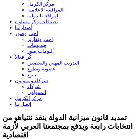
مركز الكرمل
المرافعة الاعلامية
المرافعة الدولية
أصدقاء مركز مساواة
إصداراتنا
أخبار وصور
أخبار وتقارير
فيديوهات
ألبومات صور
كُن فعالاً
التدريب المهني والتخصص
عضوية وتطوع
تبرع
شركاء وممولون
شركاء
الممولون
مركز الكرمل
إتصل بنا
تمديد قانون ميزانية الدولة ينقذ نتنياهو من
انتخابات رابعة ويدفع بمجتمعنا العربي لأزمة
اقتصادية