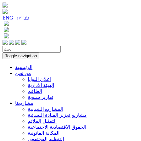
עִברִית
|
ENG
Toggle navigation
الرئيسية
من نحن
اعلان النوايا
الهيئة الادارية
الطاقم
تقارير سنوية
مشاريعنا
المشاريع الشبابية
مشاريع تعزيز القيادة النسائية
التمثيل الملائم
الحقوق الاقتصادية الاجتماعية
المكانة القانونية
التنظيم المجتمعي