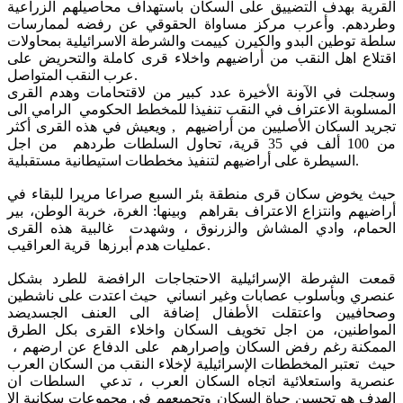
القرية بهدف التضييق على السكان باستهداف محاصيلهم الزراعية
وطردهم. وأعرب مركز مساواة الحقوقي عن رفضه لممارسات
سلطة توطين البدو والكيرن كييمت والشرطة الاسرائيلية بمحاولات
اقتلاع اهل النقب من أراضيهم واخلاء قرى كاملة والتحريض على
عرب النقب المتواصل.
وسجلت في الآونة الأخيرة عدد كبير من لاقتحامات وهدم القرى
المسلوبة الاعتراف في النقب تنفيذا للمخطط الحكومي الرامي الى
تجريد السكان الأصليين من أراضيهم , ويعيش في هذه القرى أكثر
من 100 ألف في 35 قرية، تحاول السلطات طردهم من اجل
السيطرة على أراضيهم لتنفيذ مخططات استيطانية مستقبلية.
حيث يخوض سكان قرى منطقة بئر السبع صراعا مريرا للبقاء في
أراضيهم وانتزاع الاعتراف بقراهم وبينها: الغرة، خربة الوطن، بير
الحمام، وادي المشاش والزرنوق ، وشهدت غالبية هذه القرى
عمليات هدم أبرزها قرية العراقيب.
قمعت الشرطة الإسرائيلية الاحتجاجات الرافضة للطرد بشكل
عنصري وبأسلوب عصابات وغير انساني حيث اعتدت على ناشطين
وصحافيين واعتقلت الأطفال إضافة الى العنف الجسديضد
المواطنين، من اجل تخويف السكان واخلاء القرى بكل الطرق
الممكنة رغم رفض السكان وإصرارهم على الدفاع عن ارضهم ،
حيث تعتبر المخططات الإسرائيلية لإخلاء النقب من السكان العرب
عنصرية واستعلائية اتجاه السكان العرب ، تدعي السلطات ان
الهدف هو تحسين حياة السكان وتجميعهم في مجموعات سكانية الا