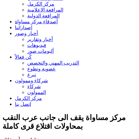
مركز الكرمل
المرافعة الاعلامية
المرافعة الدولية
أصدقاء مركز مساواة
إصداراتنا
أخبار وصور
أخبار وتقارير
فيديوهات
ألبومات صور
كُن فعالاً
التدريب المهني والتخصص
عضوية وتطوع
تبرع
شركاء وممولون
شركاء
الممولون
مركز الكرمل
إتصل بنا
مركز مساواة يقف الى جانب عرب النقب
بمحاولات اقتلاع قرى كاملة