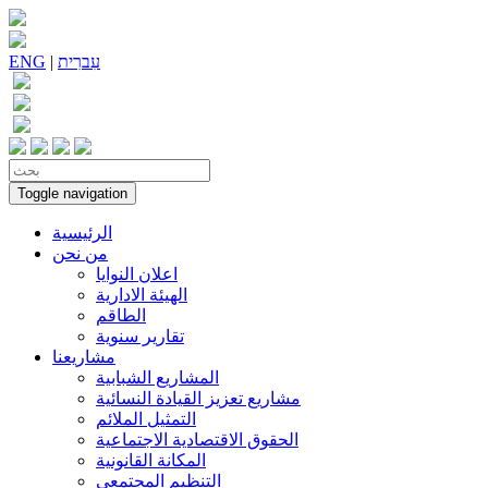
עִברִית
|
ENG
Toggle navigation
الرئيسية
من نحن
اعلان النوايا
الهيئة الادارية
الطاقم
تقارير سنوية
مشاريعنا
المشاريع الشبابية
مشاريع تعزيز القيادة النسائية
التمثيل الملائم
الحقوق الاقتصادية الاجتماعية
المكانة القانونية
التنظيم المجتمعي