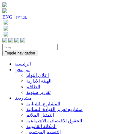
עִברִית
|
ENG
Toggle navigation
الرئيسية
من نحن
اعلان النوايا
الهيئة الادارية
الطاقم
تقارير سنوية
مشاريعنا
المشاريع الشبابية
مشاريع تعزيز القيادة النسائية
التمثيل الملائم
الحقوق الاقتصادية الاجتماعية
المكانة القانونية
التنظيم المجتمعي