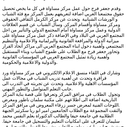
وقدم جعفر فرح حول عمل مركز مساواة في كل ما يخص تحصيل
حقوق مجتمعنا العربي اضافة لتعريفهم بعمل المركز مع فئة الشباب
و الورشات الشبابية وتحدث عن مركز الكرمل الثقافي الحقوقي
ومركز مساواة وأقسام المركز. وسأل الشباب عن قسم العلاقات
الدولية وعمل مركز مساواة أمام المجتمع الدولي والتأثير من اجل
المجتمع العربي في البلاد وفي الإضافة ذكر عمل مركز مساواة على
ميزانية ألدولة والمرافعة القانونية والبرلمانية والاعلامية والتنظيم
المجتمعي وأهمية دخول ابناء المجتمع العربي الى مراكز أتخاذ القرار
وتحاور جعفر فرح مع الطلاب على طموح الشباب وبناء المستقبل
وأهمية زيادة تمثيل المجتمع العربي في المؤسسات القانونية
والدولية والاعلامية والحكومية.
وشارك في اللقاء منسق الاعلام الالكتروني في مركز مساواة ورد
قراقرة وتحدث عن أهمية تدريب الشباب في مجالات عمل
المؤسسات الاهلية والاعلامية. وتحدث عن تجربته في التدرب الى
جانب التعلم المتواصل والتطور المهني.
وتجول الطلاب في مرافق المركز وتعرفوا على قصة بناية المركز
التاريخية اضافة الى اطلاعهم على مكتبة سلمان ناطور ومعرض
اللوحات الفنية لمعرض جسر زرقاء المعروض في مرافق المركز.
والتقت المجموعة مع الطلاب الجامعيين امير ابو ريا سكرتير الجبهة
الطلابية في جامعة حيفا والطالب الدكتوراة بعلم النفس محمد
سليمان للتعرف على امكانيات التعليم والتسجيل في جامعة حيفا.
حيث شرح ابو ريا عن مواضيع التعليم وشروط القبول والتسجيل في