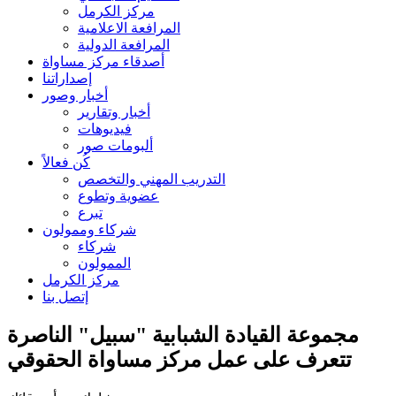
مركز الكرمل
المرافعة الاعلامية
المرافعة الدولية
أصدقاء مركز مساواة
إصداراتنا
أخبار وصور
أخبار وتقارير
فيديوهات
ألبومات صور
كُن فعالاً
التدريب المهني والتخصص
عضوية وتطوع
تبرع
شركاء وممولون
شركاء
الممولون
مركز الكرمل
إتصل بنا
مجموعة القيادة الشبابية "سبيل" الناصرة
تتعرف على عمل مركز مساواة الحقوقي