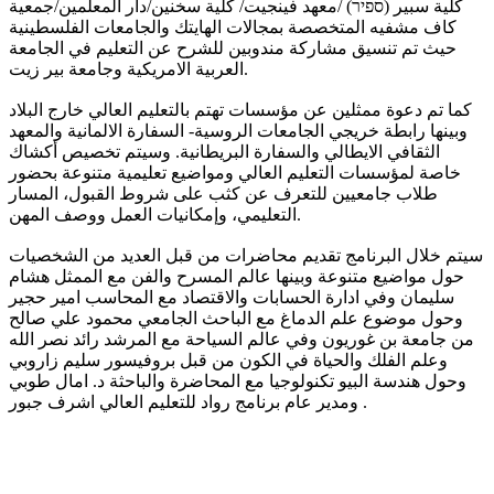
كلية سبير (ספיר) /معهد فينجيت/ كلية سخنين/دار المعلمين/جمعية
كاف مشفيه المتخصصة بمجالات الهايتك والجامعات الفلسطينية
حيث تم تنسيق مشاركة مندوبين للشرح عن التعليم في الجامعة
العربية الامريكية وجامعة بير زيت.
كما تم دعوة ممثلين عن مؤسسات تهتم بالتعليم العالي خارج البلاد
وبينها رابطة خريجي الجامعات الروسية- السفارة الالمانية والمعهد
الثقافي الايطالي والسفارة البريطانية.
وسيتم تخصيص أكشاك
خاصة لمؤسسات التعليم العالي ومواضيع تعليمية متنوعة بحضور
طلاب جامعيين للتعرف عن كثب على شروط القبول، المسار
التعليمي، وإمكانيات العمل ووصف المهن.
سيتم خلال البرنامج تقديم محاضرات من قبل العديد من الشخصيات
حول مواضيع متنوعة وبينها عالم المسرح والفن مع الممثل هشام
سليمان وفي ادارة الحسابات والاقتصاد مع المحاسب امير حجير
وحول موضوع علم الدماغ مع الباحث الجامعي محمود علي صالح
من جامعة بن غوريون وفي عالم السياحة مع المرشد رائد نصر الله
وعلم الفلك والحياة في الكون من قبل بروفيسور سليم زاروبي
وحول هندسة البيو تكنولوجيا مع المحاضرة والباحثة د. امال طوبي
ومدير عام برنامج رواد للتعليم العالي اشرف جبور .