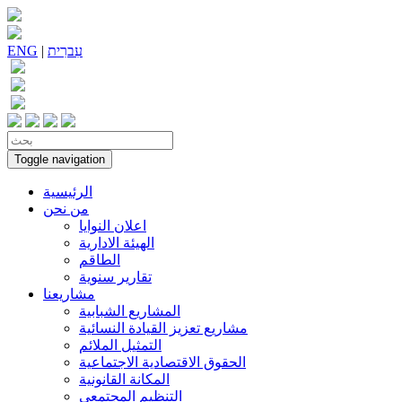
עִברִית
|
ENG
Toggle navigation
الرئيسية
من نحن
اعلان النوايا
الهيئة الادارية
الطاقم
تقارير سنوية
مشاريعنا
المشاريع الشبابية
مشاريع تعزيز القيادة النسائية
التمثيل الملائم
الحقوق الاقتصادية الاجتماعية
المكانة القانونية
التنظيم المجتمعي