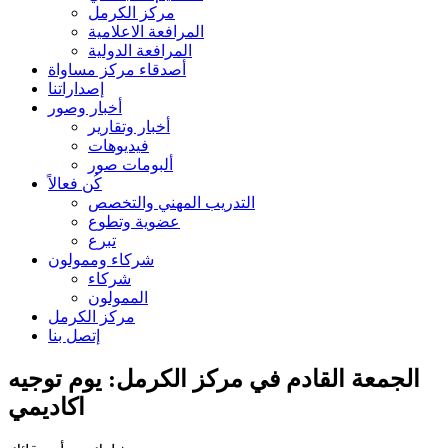
مركز الكرمل
المرافعة الاعلامية
المرافعة الدولية
أصدقاء مركز مساواة
إصداراتنا
أخبار وصور
أخبار وتقارير
فيديوهات
ألبومات صور
كُن فعالاً
التدريب المهني والتخصص
عضوية وتطوع
تبرع
شركاء وممولون
شركاء
الممولون
مركز الكرمل
إتصل بنا
الجمعة القادم في مركز الكرمل: يوم توجيه
اكاديمي