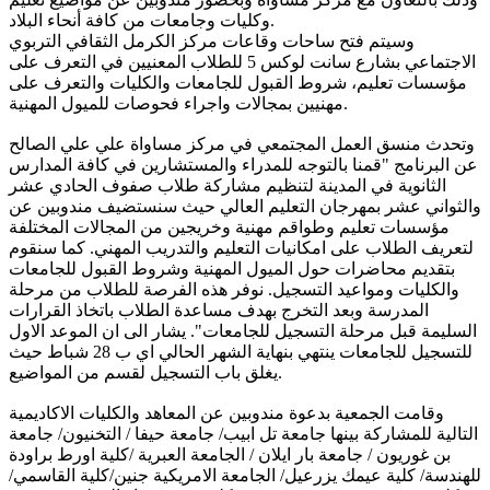
وكليات وجامعات من كافة أنحاء البلاد.
وسيتم فتح ساحات وقاعات مركز الكرمل الثقافي التربوي
الاجتماعي بشارع سانت لوكس 5 للطلاب المعنيين في التعرف على
مؤسسات تعليم، شروط القبول للجامعات والكليات والتعرف على
مهنيين بمجالات واجراء فحوصات للميول المهنية.
وتحدث منسق العمل المجتمعي في مركز مساواة علي علي الصالح
عن البرنامج "قمنا بالتوجه للمدراء والمستشارين في كافة المدارس
الثانوية في المدينة لتنظيم مشاركة طلاب صفوف الحادي عشر
والثواني عشر بمهرجان التعليم العالي حيث سنستضيف مندوبين عن
مؤسسات تعليم وطواقم مهنية وخريجين من المجالات المختلفة
لتعريف الطلاب على امكانيات التعليم والتدريب المهني. كما سنقوم
بتقديم محاضرات حول الميول المهنية وشروط القبول للجامعات
والكليات ومواعيد التسجيل. نوفر هذه الفرصة للطلاب من مرحلة
المدرسة وبعد التخرج بهدف مساعدة الطلاب باتخاذ القرارات
السليمة قبل مرحلة التسجيل للجامعات". يشار الى ان الموعد الاول
للتسجيل للجامعات ينتهي بنهاية الشهر الحالي اي ب 28 شباط حيث
يغلق باب التسجيل لقسم من المواضيع.
وقامت الجمعية بدعوة مندوبين عن المعاهد والكليات الاكاديمية
التالية للمشاركة بينها جامعة تل ابيب/ جامعة حيفا / التخنيون/ جامعة
بن غوريون / جامعة بار ايلان / الجامعة العبرية /كلية اورط براودة
للهندسة/ كلية عيمك يزرعيل/ الجامعة الامريكية جنين/كلية القاسمي/