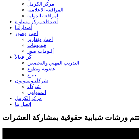
مركز الكرمل
المرافعة الاعلامية
المرافعة الدولية
أصدقاء مركز مساواة
إصداراتنا
أخبار وصور
أخبار وتقارير
فيديوهات
ألبومات صور
كُن فعالاً
التدريب المهني والتخصص
عضوية وتطوع
تبرع
شركاء وممولون
شركاء
الممولون
مركز الكرمل
إتصل بنا
ختتم ورشات شبابية حقوقية بمشاركة العشرات