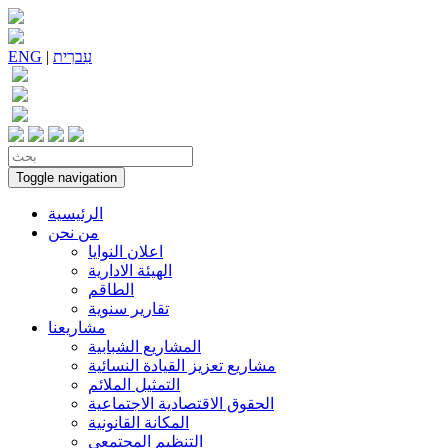
עִברִית
|
ENG
Toggle navigation
الرئيسية
من نحن
اعلان النوايا
الهيئة الادارية
الطاقم
تقارير سنوية
مشاريعنا
المشاريع الشبابية
مشاريع تعزيز القيادة النسائية
التمثيل الملائم
الحقوق الاقتصادية الاجتماعية
المكانة القانونية
التنظيم المجتمعي