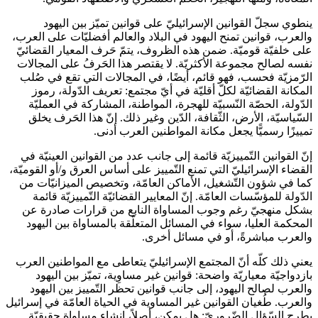
ينطوي سجلّ القوانين الإسرائيليّ على قوانين تميّز بين اليهود
والعرب، قوانين تمنح اليهود في البلاد والعالم أفضليّات على العرب،
على خلفيّة قوميّة. ضمن هذه الظروف، يتمّ حَرف المعيار القضائيّ
نفسه لصالح مجموعة الأكثريّة. لا يقتصر هذا الحَرفُ على المجالات
الرّمزيّة فحسب، فهو قائم، أيضًا، في المجالات التي تقع في صُلب
المكانة القضائيّة لكلّ أقليّة في أيّ مجتمع: تعريف الدّولة، رموز
الدّولة، الحصّة النّسبيّة للهجرة، المواطنة، المشاركة في العمليّة
السّياسيّة، الأرض، الثّقافة، الدّين وغير ذلك. إنّ هذا الحَرف يخلق
تمييزًا رسميًّا يجعل مكانة المواطنين العرب أدنى.
إنّ القوانين التّمييزيّة قائمة إلى جانب عدد من القوانين العينيّة في
القضاء الإسرائيليّ التي تمنع التّمييز على أساس العرق و/أو القوميّة،
كما في شؤون التّشغيل، الأماكن العامّة، وتخصيص الميزانيّات من
الدّولة للمؤسّسات العامّة. إنّ المعايير القضائيّة التّمييزيّة قائمة
بشكل منهجيّ رغم وجوب المساواة النابع من قرارات صادرة عن
المحكمة العليا، سواء في المسائل المتعلّقة بالمساواة بين اليهود
والعرب مباشرةً، أو في مسائل أخرى.
يعني ذلك كلّه أنّ المجتمع الإسرائيليّ يتعاطى مع المواطنين العرب
بازدواجيّة معياريّة واضحة: قوانين غير مساوِية، تميّز بين اليهود
والعرب لصالح اليهود، إلى جانب قوانين تحظر التّمييز بين اليهود
والعرب. طُغيان القوانين غير المساوية في الحياة العامّة في إسرائيل
يطرح السّؤال الضّروريّ: هل يمكن، أصلاً، إنشاء مساواة حقيقيّة