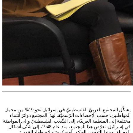
يشكّل المجتمع العربيّ الفلسطينيّ في إسرائيل نحو 19% من مجمل
المواطنين، حسب الإحصاءات الرّسميّة. لهذا المجتمع دوائرُ انتماء
مختلفة إلى المنطقة العربيّة، إلى الشّعب الفلسطينيّ وإلى المواطنة
في إسرائيل. تعرّض هذا المجتمع، منذ عام 1948، إلى شتّى أشكال
المعاناة، ومنها التهجير، الحكم العسكريّ والاضطهاد القوميّ.