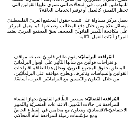
للمواطنين العرب، في المجالات التي تسري عليها القوانين التي
تحظر التّمييز، كالعمل أو توفير الخدمات العامّة؟
يعمل مركز مساواة على تثبيت حقوق المجتمع العربيّ الفلسطينيّ
بوسائل عدّة ومن خلال دفع المطالب وصياغتها. كما يعمل المركز
على مكافحة التّمييز القانونيّ المجحف بحقّ المجتمع العربيّ. يعتمد
المركز آليّات العمل التّالية:
المُرافعة البرلمانيّة
: يقوم طاقم قانونيّ بصياغة مواقف
واقتراحات قوانين من شأنها التّأثير على الحوار البرلمانيّ
المتعلّق بحقوق المجتمع العربيّ، ويحلّل هذا الطّاقم اقتراحات
القوانين والسياسات وتأثيرها، ويطرح مواقفه على البرلمانيّين،
من خلال التّعاون والتّنسيق مع البرلمانيّين العرب، أساسًا.
المُرافعة القضائيّة:
يستعين الطّاقم القانونيّ بجهاز القضاء
للمرافعة في حالات التّمييز، الاعتداءات العنصريّة والتّمييز
الاجتماعيّ-الاقتصاديّ، ويتعاون مع محامين في القطاع الخاصّ
ومع مؤسّسات زميلة للمرافعة أمام المحاكم.