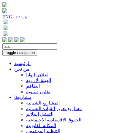
עִברִית
|
ENG
Toggle navigation
الرئيسية
من نحن
اعلان النوايا
الهيئة الادارية
الطاقم
تقارير سنوية
مشاريعنا
المشاريع الشبابية
مشاريع تعزيز القيادة النسائية
التمثيل الملائم
الحقوق الاقتصادية الاجتماعية
المكانة القانونية
التنظيم المجتمعي