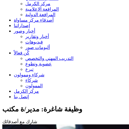
مركز الكرمل
المرافعة الاعلامية
المرافعة الدولية
أصدقاء مركز مساواة
إصداراتنا
أخبار وصور
أخبار وتقارير
فيديوهات
ألبومات صور
كُن فعالاً
التدريب المهني والتخصص
عضوية وتطوع
تبرع
شركاء وممولون
شركاء
الممولون
مركز الكرمل
إتصل بنا
وظيفة شاغرة: مدير/ة مكتب
شارك مع أصدقائك