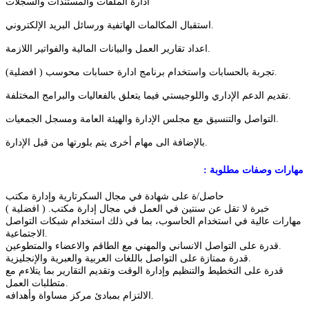
ادارة الملفات والمستندات والسجلات
استقبال المكالمات الهاتفية ورسائل البريد الإلكتروني.
اعداد تقارير العمل والبيانات المالية والفواتير اللازمة.
تجربة بالحسابات واستخدام برنامج ادارة حسابات محوسب ( افضلية).
تقديم الدعم الإداري واللوجيستي فيما يتعلق بالفعاليات والبرامج المختلفة.
التواصل والتنسيق مع مجلس الإدارة والهيئة العامة ومسجل الجمعيات.
بالإضافة الى مهام أخرى يتم بلورتها من قبل الإدارة.
مهارات
وصفات
مطلوبة
:
حاصل/ة على شهادة في مجال السكرتارية وإدارة مكتب
خبرة لا تقل عن سنتين في العمل في مجال إدارة مكتب. ( افضلية )
مهارات عالية في استخدام الحاسوب، بما في ذلك استخدام شبكات التواصل
الاجتماعية.
قدرة على التواصل الانساني والمهني مع الطاقم والاعضاء والمتطوعين.
.
قدرة ممتازة على التواصل باللغات العربية والعبرية والإنجليزية
قدرة على التخطيط والتنظيم وإدارة الوقت وتقديم التقارير بما يتلاءم مع
.
متطلبات العمل
الالتزام بمبادئ مركز مساواة وأهدافه.