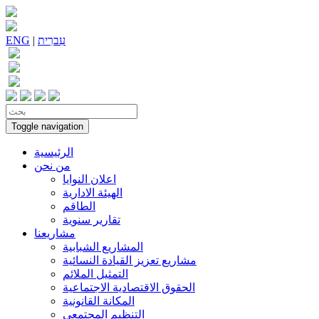
עִברִית
|
ENG
Toggle navigation
الرئيسية
من نحن
اعلان النوايا
الهيئة الادارية
الطاقم
تقارير سنوية
مشاريعنا
المشاريع الشبابية
مشاريع تعزيز القيادة النسائية
التمثيل الملائم
الحقوق الاقتصادية الاجتماعية
المكانة القانونية
التنظيم المجتمعي