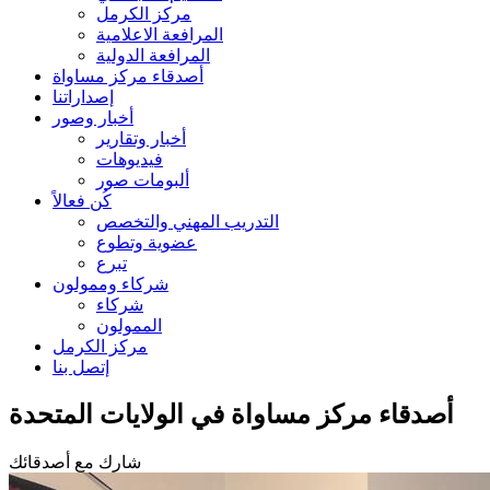
مركز الكرمل
المرافعة الاعلامية
المرافعة الدولية
أصدقاء مركز مساواة
إصداراتنا
أخبار وصور
أخبار وتقارير
فيديوهات
ألبومات صور
كُن فعالاً
التدريب المهني والتخصص
عضوية وتطوع
تبرع
شركاء وممولون
شركاء
الممولون
مركز الكرمل
إتصل بنا
أصدقاء مركز مساواة في الولايات المتحدة
شارك مع أصدقائك