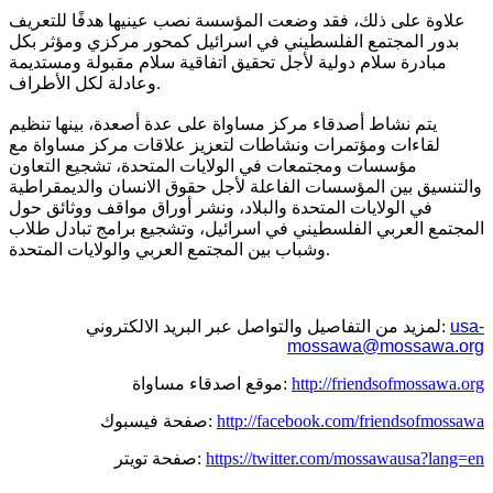
علاوة على ذلك، فقد وضعت المؤسسة نصب عينيها هدفًا للتعريف
بدور المجتمع الفلسطيني في اسرائيل كمحور مركزي ومؤثر بكل
مبادرة سلام دولية لأجل تحقيق اتفاقية سلام مقبولة ومستديمة
وعادلة لكل الأطراف.
يتم نشاط أصدقاء مركز مساواة على عدة أصعدة، بينها تنظيم
لقاءات ومؤتمرات ونشاطات لتعزيز علاقات مركز مساواة مع
مؤسسات ومجتمعات في الولايات المتحدة، تشجيع التعاون
والتنسيق بين المؤسسات الفاعلة لأجل حقوق الانسان والديمقراطية
في الولايات المتحدة والبلاد، ونشر أوراق مواقف ووثائق حول
المجتمع العربي الفلسطيني في اسرائيل، وتشجيع برامج تبادل طلاب
وشباب بين المجتمع العربي والولايات المتحدة.
usa-
لمزيد من التفاصيل والتواصل عبر البريد الالكتروني:
mossawa@mossawa.org
http://friendsofmossawa.org
موقع اصدقاء مساواة:
http://facebook.com/friendsofmossawa
صفحة فيسبوك:
https://twitter.com/mossawausa?lang=en
صفحة تويتر: