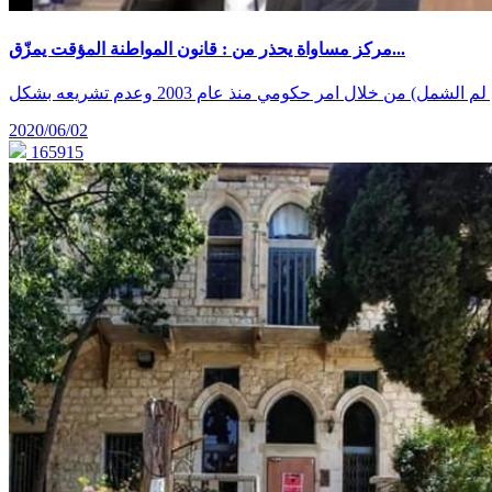
مركز مساواة يحذر من : قانون المواطنة المؤقت يمزّق...
2020/06/02
165915