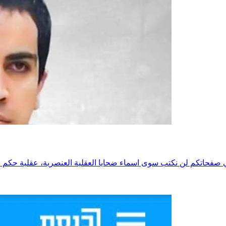
فحاتكم لن نكتب سوى اسماء ضحايا العقلية العنصرية، عقلية حكم ال