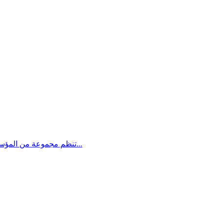
تنظم مجموعة من المؤسسات الثقافية والتربوية بمدينة حيفا بمبادرة مركز مساواة ايام الاثنين والثلاثاء 25-26 سلسلة فعاليات تحت عنوان "عيدنا ثقافة" وسيتم تنظيم...