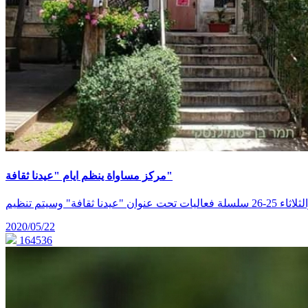
مركز مساواة ينظم ايام "عيدنا ثقافة"
2020/05/22
164536