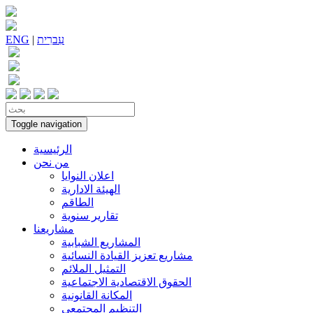
עִברִית
|
ENG
Toggle navigation
الرئيسية
من نحن
اعلان النوايا
الهيئة الادارية
الطاقم
تقارير سنوية
مشاريعنا
المشاريع الشبابية
مشاريع تعزيز القيادة النسائية
التمثيل الملائم
الحقوق الاقتصادية الاجتماعية
المكانة القانونية
التنظيم المجتمعي