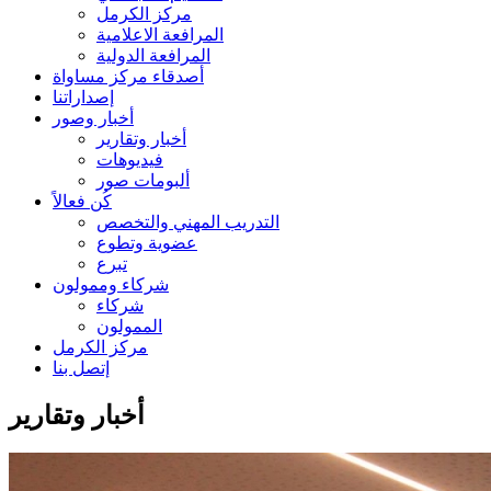
مركز الكرمل
المرافعة الاعلامية
المرافعة الدولية
أصدقاء مركز مساواة
إصداراتنا
أخبار وصور
أخبار وتقارير
فيديوهات
ألبومات صور
كُن فعالاً
التدريب المهني والتخصص
عضوية وتطوع
تبرع
شركاء وممولون
شركاء
الممولون
مركز الكرمل
إتصل بنا
أخبار وتقارير