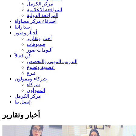
مركز الكرمل
المرافعة الاعلامية
المرافعة الدولية
أصدقاء مركز مساواة
إصداراتنا
أخبار وصور
أخبار وتقارير
فيديوهات
ألبومات صور
كُن فعالاً
التدريب المهني والتخصص
عضوية وتطوع
تبرع
شركاء وممولون
شركاء
الممولون
مركز الكرمل
إتصل بنا
أخبار وتقارير