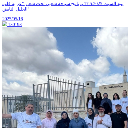
يوم السبت 17.5.2025 برنامج سياحة شعبي تحت شعار "عرابة قلب
الجليل النابض".
2025/05/16
130193