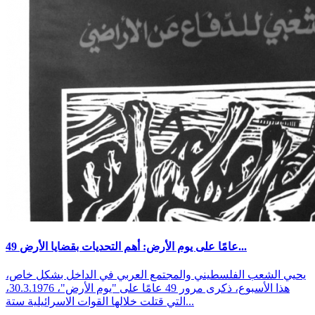
49 عامًا على يوم الأرض: أهم التحديات بقضايا الأرض...
يحيي الشعب الفلسطيني والمجتمع العربي في الداخل بشكل خاص،
هذا الأسبوع، ذكرى مرور 49 عامًا على "يوم الأرض"، 30.3.1976،
التي قتلت خلالها القوات الاسرائيلية ستة...