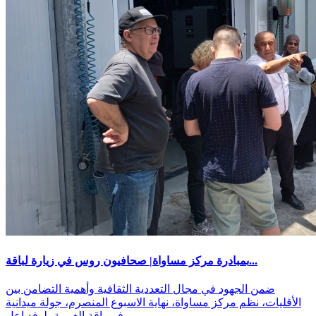
بمبادرة مركز مساواة| صحافيون روس في زيارة لباقة...
ضمن الجهود في مجال التعددية الثقافية وأهمية التضامن بين
الأقليات، نظم مركز مساواة، نهاية الاسبوع المنصرم، جولة ميدانية
في باقة الغربية، لوفد إعل