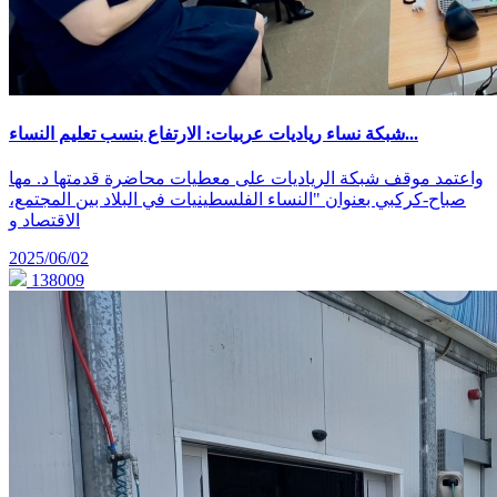
شبكة نساء رياديات عربيات: الارتفاع بنسب تعليم النساء...
واعتمد موقف شبكة الرياديات على معطيات محاضرة قدمتها د. مها
صباح-كركبي بعنوان "النساء الفلسطينيات في البلاد بين المجتمع،
الاقتصاد و
2025/06/02
138009