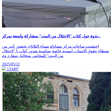
ندوة حول كتاب "الاحتلال من البيت" بمشاركة واسعة بمركز...
احتضنت ساحات مركز مساواة مساء الثلاثاء، بحضور كبير من
نشطاء حقوق الانسان، امسية خاصة بمناسبة صدور كتاب :ا "لاحتلال
من البيت" للمحامي ميخائيل سفارد وم
2025/05/22
133497