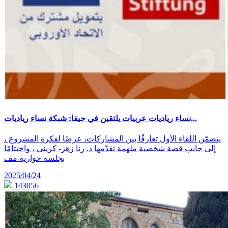
نساء رياديات عربيات يلتقين في حيفا: شبكة نساء رياديات...
يتضمّن اللقاء الأول تعارفًا بين المشاركات، عرضًا لفكرة المشروع ،
إلى جانب قصة شخصية ملهمة تقدّمها د. رنا زهر- كريني ، واختتامًا
بجلسة حوارية مف
2025/04/24
143056