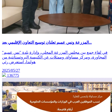
المزرعة ونس عميم تعلنان توسيع التعاون الإقليمي بعد...
في لقاء جمع بين مجلس المزرعة المحلي، وإدارة بلدة "نس عميم"
المجاورة، ومركز مساواة، وممثلات عن الكنيسة البروتستانتية من
هولندا، استعرض رئي
2025/05/27
136775