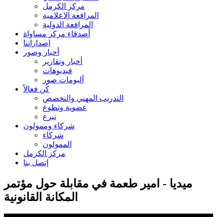
مركز الكرمل
المرافعة الاعلامية
المرافعة الدولية
أصدقاء مركز مساواة
إصداراتنا
أخبار وصور
أخبار وتقارير
فيديوهات
ألبومات صور
كُن فعالاً
التدريب المهني والتخصص
عضوية وتطوع
تبرع
شركاء وممولون
شركاء
الممولون
مركز الكرمل
إتصل بنا
ميديا - امير طعمة في مقابلة حول مؤتمر
المكانة القانونية