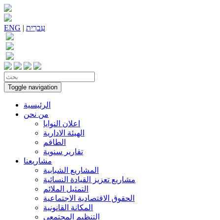
עִברִית
|
ENG
Toggle navigation
الرئيسية
من نحن
اعلان النوايا
الهيئة الادارية
الطاقم
تقارير سنوية
مشاريعنا
المشاريع الشبابية
مشاريع تعزيز القيادة النسائية
التمثيل الملائم
الحقوق الاقتصادية الاجتماعية
المكانة القانونية
التنظيم المجتمعي