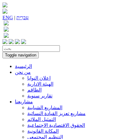
עִברִית
|
ENG
Toggle navigation
الرئيسية
من نحن
اعلان النوايا
الهيئة الادارية
الطاقم
تقارير سنوية
مشاريعنا
المشاريع الشبابية
مشاريع تعزيز القيادة النسائية
التمثيل الملائم
الحقوق الاقتصادية الاجتماعية
المكانة القانونية
التنظيم المجتمعي