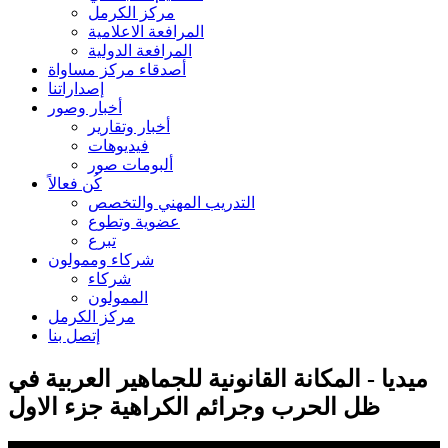
مركز الكرمل
المرافعة الاعلامية
المرافعة الدولية
أصدقاء مركز مساواة
إصداراتنا
أخبار وصور
أخبار وتقارير
فيديوهات
ألبومات صور
كُن فعالاً
التدريب المهني والتخصص
عضوية وتطوع
تبرع
شركاء وممولون
شركاء
الممولون
مركز الكرمل
إتصل بنا
ميديا - المكانة القانونية للجماهير العربية في
ظل الحرب وجرائم الكراهية جزء الاول