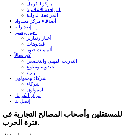
مركز الكرمل
المرافعة الاعلامية
المرافعة الدولية
أصدقاء مركز مساواة
إصداراتنا
أخبار وصور
أخبار وتقارير
فيديوهات
ألبومات صور
كُن فعالاً
التدريب المهني والتخصص
عضوية وتطوع
تبرع
شركاء وممولون
شركاء
الممولون
مركز الكرمل
إتصل بنا
للمستقلين وأصحاب المصالح التجارية في
فترة الحرب.