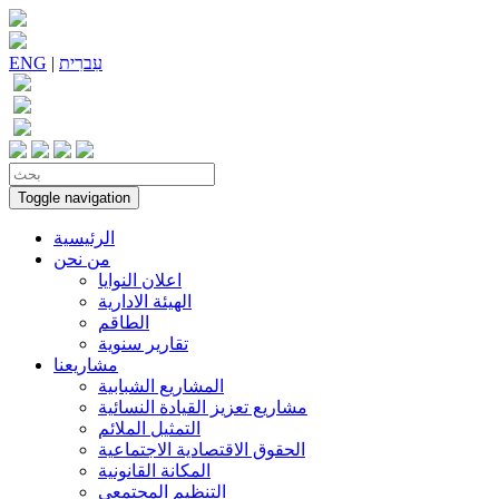
עִברִית
|
ENG
Toggle navigation
الرئيسية
من نحن
اعلان النوايا
الهيئة الادارية
الطاقم
تقارير سنوية
مشاريعنا
المشاريع الشبابية
مشاريع تعزيز القيادة النسائية
التمثيل الملائم
الحقوق الاقتصادية الاجتماعية
المكانة القانونية
التنظيم المجتمعي