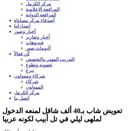
مركز الكرمل
المرافعة الاعلامية
المرافعة الدولية
أصدقاء مركز مساواة
إصداراتنا
أخبار وصور
أخبار وتقارير
فيديوهات
ألبومات صور
كُن فعالاً
التدريب المهني والتخصص
عضوية وتطوع
تبرع
شركاء وممولون
شركاء
الممولون
مركز الكرمل
إتصل بنا
تعويض شاب بـ40 ألف شاقل لمنعه الدخول
لملهى ليلي في تل أبيب لكونه عربيا