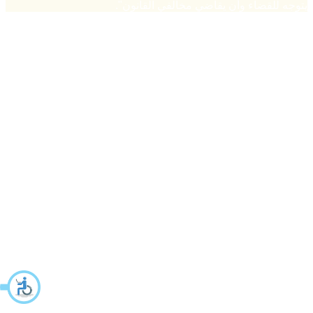
يتوجه للقضاء وأن يقاضي مخالفي القانون".