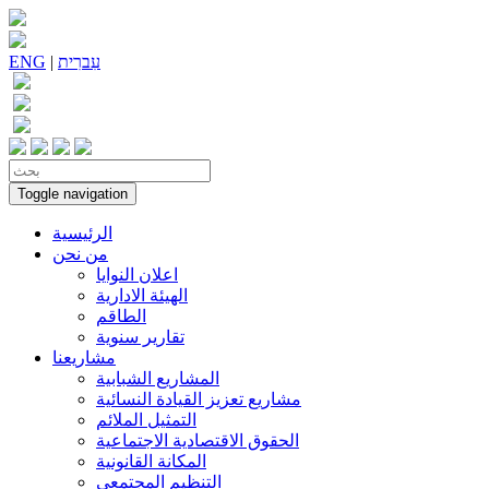
עִברִית
|
ENG
Toggle navigation
الرئيسية
من نحن
اعلان النوايا
الهيئة الادارية
الطاقم
تقارير سنوية
مشاريعنا
المشاريع الشبابية
مشاريع تعزيز القيادة النسائية
التمثيل الملائم
الحقوق الاقتصادية الاجتماعية
المكانة القانونية
التنظيم المجتمعي