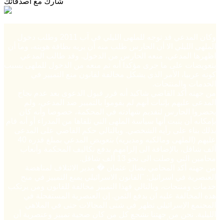
شارك مع أصدقائك
وكان المدعي قد توجه للملهى الليلي في آب 2011 وطلب دخول
الملهى الليلي الا أن الحارس طلب منه أن يريه بطاقة هويته، وما أن
اظهرها المدعي، منعه الحارس من الدخول. وقد طالب المدعي
بتعويضات على ما جرى مؤكدا أنه تم منعه من الدخول للملهى بسبب
كونه عربيا، الأمر الذي يشكل مخالفة لقانون منع التمييز في
الخدمات والمنتجات.
من جهته أكد القاضي شاكيد أنه قرر قبول الدعوى بعد عدم نجاح
المدعى عليهم بإثبات أنهم لم يقوموا بالتمييز ضد المدعي، ولم
يحضروا الحارس لتقديم شهادته في المحكمة، خصوصا وأنه كان
بإمكانه أن يثبت أنها سياسة الملهى التي تلقاها من المدراء أو أنه قام
بذلك بناء على رأيه الشخصي. وبالتالي حكم القاضي على المدعى
عليهم (الملهى ومالكيه ومديريه) بتعويض المدعي بمبلغ قدره 40
ألف شاقل، بالإضافة الى إلزامهم بدفع تكاليف المحكمة وأتعاب
محامين التي وصلت الى نحو 13 ألف شاقل.
من جهته أكد المحامي نضال عثمان � مدير الائتلاف لمناهضة
العنصرية في اسرائيل: "القانون الاسرائيلي يمنع التمييز في منح
خدمات ومنتجات، وبالتالي فهذا التمييز مخالفة للقانون ومن يرتكب
هذه المخالفة عليه ان يدفع الثمن. إن العنصرية المستفحلة في
المجتمع الإسرائيلي تظهر في شتى المجالات حتى في الملاهي
الليلية. نحن من جهتنا نشجع كل من كان ضحية تمييز وعنصرية أن