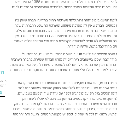
המשבר בו שרויה החברה הערבית בישראל הוא חברתי, פוליטי וכלכלי. כפר שלם כמעט ונעלם בשנים האחרונות: יותר מ 1385 הרוגים, אלפי
רים שלמים חיים שבועות בעוצר מפחד, תלמידים שמרטיבים ומסרבים לקום
וקת המשאבים פיתחה זרות כלפי מערכות החוק במדינה. חברה שאין בה
 כספים. חברה שאין לה מערכת משפט, ומערכת המשפט החברתית שלה
חברה שאין בה מוסדות תרבות פיתחה תרבות של חבורות רחוב ונרגילה
 ומונעת משלמת מחיר כבר בהרוגים ופצועים על הכבישים. חברה שבה אין
רה שפועליה לא זוכים להכשרה מקצועית מתים מדי שבוע פועליה באתרי
ים מחיר כבד ברצח, אלימות והדרה.
גובה פיצויים אפילו על פגיעה בשמם הטוב של אנשים, במיוחד של
ה לבתי עסק. ביישובים היהודים זה נקרא חברות שמירה. בחברה הערבית
רים ויבין את המסר. אלה שהלכו למשטרה וסיפרו לה, על האיומים זוכות
ה לאחר איום על בעלי עסקים משחררת אותם והם נוקמים בירי מחסנית
הי
אתה 
ומנים החדש, והוראות השקיפות הפיננסית שאושרו בכנסת העמיקו את
התפו
ים עסקים ואנשים פרטיים להלוואות בשוק השחור. ביישוב כמו ג'סר
ניף לבנק. רק לאחרונה הסכים בנק הפועלים להגיע לכפר עם ניידת שירות פעם בשבועיים.
מזומן. אנשים שהחזיקו כספים במזומן בבתיהם לא יוכלו לאחר חוק
רדים הציע משרד האוצר ובנק ישראל מעבר הדרגתי לקראת יישום החוק.
דירות בטורקיה, בירדן ובשטחי הרשות הפלסטינית. משפחות הפשע שצברו
 להציע הלוואות לכל מי שזקוק. כספי עיסקאות הסמים, הנשק ודמי החסות