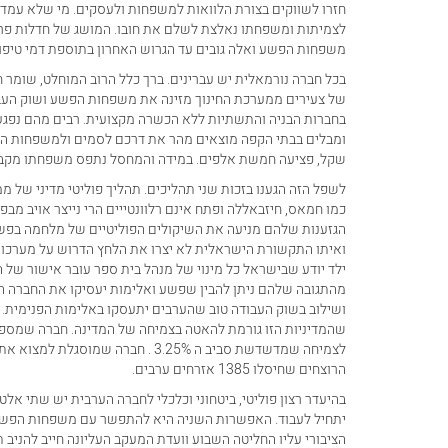
חזרו לשווקים בצורת הלוואות למשפחות ולעסקים. מי שלא עמד ב
לצמיתות ומשפחתו נאלצת לשלם את חובו. המושג של חדלות פרעון
משפחות הפשע ואלה גובים עד הגרוש האחרון בתוספת דמי טיפול
בכל חברה נורמאלית יש עברינים. ברך כלל הרוב המוחלט, שומר
של צעירים ממערכת החינוך מזינה את משפחות הפשע ושוק הע
בחברות הבניה והתשתיות ללא הכשרה מקצועית. רבים מהם נפגע
שקל, פציעה חמשת אלפים. במידה והמחסל נתפס משפחתו מקבלת
לשפל הזה הגענו בזכות שני תהליכים. תהליך פוליטי מדיני של מ
כמו חמאס, חיזבאללה ופתח אינם רלוונטייים הרי נייצר אויב מב
הגזענות שלהם מניעה את השיקולים הפוליטיים של מלחמה בפשי
ואיתו התקשורת הישראלית לא יצרו את הלחץ הדרוש על מערכות
ילד יודע שבישראל כל מינוי של מנהל בית ספר עובר אישור של
מהתגובה שלהם ניתן להבין שפשע ואלימות יעסיקו את החברה הער
ושילוב בשוק העבודה טוב שהערבים יתעסקו באלימות הפנימית.
לצמיחה שמדשדשת סביב ה 3.25% . חב
הרוצחים שחיסלו 1385 אזרחים ערבים.
יתחיל לעבוד. האפשרות השניה היא להתפשר עם משפחות הפשע
הציבורי עליו החליטה השבוע וועדת המעקב העליונה חייב להניב 