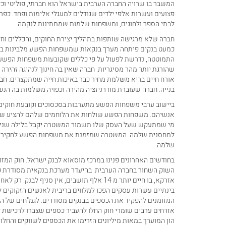
פצועים ועשרות אלפי ילדים שגודלים למעגלי אלימות ופחד. כפ
לבתי הספר ולחוגים, ומשפחות שלמות שממתינות לנקמה.
חברה שלא מרגישה שותפות בתהליך יצירת החוקים, והכללים וחל
כמעט בנקים פיתחה מערך בנקאות שמשפחות הפשע מלבינות בו
התמוטטה, נדרשת לפעול על פי כללים שקובעות משפחות הפשע. 
שהורגת יותר מהר מסיגריות. חברה שאין בה חינוך לנהיגה זהירה
אורח חיים בריא משלמת מחיר כבר באיכות חייה שמתקצרים. חב
בנייה. חברה שעוברת מודרניזציה מהירה וכפויה משלמות בה הנש
ביישוב ערבי משפחות הפשע מתערבות בסכסוכים וקובעת חוקים ו
אנשיהם. משפחות הפשע שולחות את הלוחמים שלהם להציע שמיר
מי שמתעקש שעל העסק שלו תשמור המשטרה יקבל בלילה שני כדו
למחסנית שלמה. המשטרה שמזמנת את משפחות הפשע לחקירה רכ
שלמה.
בחודשים האחרונים פנינו במרכז מוסאוא לבנק ישראל. חוק המז
השוק השחור בחברה הערבית. בהיעדר מערכת בנקאית מסודרת פונ
אזרקא, בו חיים יותר מ 14 אלף תושבים, אין ס
בינתיים עשרות עסקים הפכו למלווים בריבית לאנשים הזקוקים ל
המזומנים להפקיד את הכספים בבנקים מסודרים. לגמ"חים של הח
אזרחים ערבים שומרי חוק החלו להעביר כספים שצברו לרכישת 
הון המוערך במאות מיליונים הזרימו את הכספים לשווקים והחלו