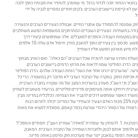
תנאי ההחזר זוכה לכדור ברגל. מי שמסרב להחזיר את חובותיו הופך לנכה
 לא קיימת ביישובים הערבים. צ'קים חוזרים נמסרים לגביה על ידי
.
 חוק שמנסה להתמודד עם אתגרי החיים. אבטלת הצעירים הערבים והנשירה
בודה בתשתיות. הצעירים העובדים המתרחקים ממשפחות הפשע משתלבים
ים במקומות העבודה והופכים למוגבלים. אלה שמחפשים קיצורי דרך
ומבלים בבתי הקפה מוצאים מהר את דרכם לסמים ולמשפחות הפשע. סכסוך בין צעירים הופך למאבק מזוין. חיסול אדם עולה 10 אלפים
 סיוע מארגון הפשע אליו השתייך.
משלת נתניהו שרוצה להוכיח שכל הערבים "הם כאלה". ואם האויב מבחוץ
פנים. הדרג הפוליטי שמח לראות את מרחץ הדמים ביישובים הערבים.
עה. "שהערבים יהרגו אחד את השני" הנחת העבודה שלהם. הדרג הפוליטי
 אכיפת החוק. במקרה של הציבור הערבי לא מדובר רק במשטרה. הרי כל
 השב"כ וכי השב"כ מעורב בהערכות המצב של מה שקורה בחברה הערבית.
בית וירחיקו אותה מעיסוקים מדיניים פוליטיים. בהיעדר משאבים לשוויון
 משרד האוצר שמחפש דרכים להגביר את הצמיחה הכלכלית במדינה מבין
שהמדיניות הזו גורמת להאטה בצמיחה של המדינה. חברה שמספקת 25% מכוח האדם הצעיר והעתידי של המדינה יכולה לתרום רבות
רה שמוסגלת למצוא את רוצחיו של הסוחר היהודי שנרצח בכפר קאסם, מסוגלת למצוא את מאות
בהיעדר רצון פוליטי, ביטחוני וכלכלי לחברה הערבית יש שתי אלטרנטיבות: 1. להמתין עד שסדרת "פאודה" שמריץ השב"כ תסתיים והמפכ"ל
 ולהפוך אותם לבנק ולחברות השמירה של החברה הערבית. המאבק
תוצאות. הפסד במאבק ייצר שתי מערכות חוק ומימון באותה מדינה.