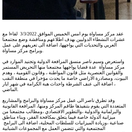
عقد مركز مساواة يوم امس الخميس الموافق 3/3/2022 لقاءا مع
عشرات النشطاء الدوليين بهدف اطلاعهم ومناقشة وضع مجتمعنا
العربي والتحديات التي يواجهها، اضافة الى تعريفهم على عمل
وبرامج مركز مساواة.
واستعرض وسيم ناصر منسق المرافعة الدولية وتجنيد الموارد في
مركز مساواة عدة قضايا يواجهها مجتمعنا منها التحريض المستمر
والقوانين العنصرية مثل قانون المواطنة ، وقانون القومية ، وهدم
البيوت، ومصادرة الاراضي خاصة ما يحدث مؤخرا في منطقة النقب
، اضافة الى عنف الشرطة واحداث هبة الكرامة في شهر ايار
الماضي.
وقد تطرق ناصر الى عمل مركز مساواة والبرامج والمشاريع
المتعددة التي يقوم بتنفيذها طاقم المركز ومنها، المرافعة القانونية
والبرلمانية والدولية ،والتطوير الاقتصادي ،ومطالب مجتمعنا من
ميزانية ألدولة خاصة فيما يتعلق بمكافحة الفقر، وبناء مناطق
صناعية ،وزيادة الميزانيات للسلطات المحلية، اضافة الى البرامج
المجتمعية والتي تتضمن العمل مع المجموعات الشبابية