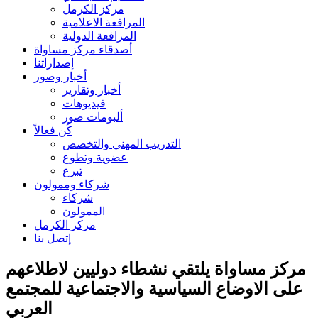
مركز الكرمل
المرافعة الاعلامية
المرافعة الدولية
أصدقاء مركز مساواة
إصداراتنا
أخبار وصور
أخبار وتقارير
فيديوهات
ألبومات صور
كُن فعالاً
التدريب المهني والتخصص
عضوية وتطوع
تبرع
شركاء وممولون
شركاء
الممولون
مركز الكرمل
إتصل بنا
مركز مساواة يلتقي نشطاء دوليين لاطلاعهم
على الاوضاع السياسية والاجتماعية للمجتمع
العربي