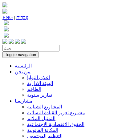
עִברִית
|
ENG
Toggle navigation
الرئيسية
من نحن
اعلان النوايا
الهيئة الادارية
الطاقم
تقارير سنوية
مشاريعنا
المشاريع الشبابية
مشاريع تعزيز القيادة النسائية
التمثيل الملائم
الحقوق الاقتصادية الاجتماعية
المكانة القانونية
التنظيم المجتمعي