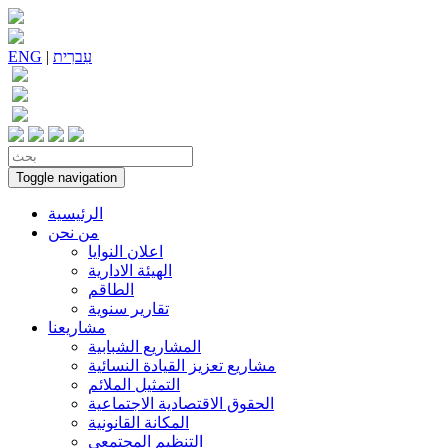
עִברִית
|
ENG
Toggle navigation
الرئيسية
من نحن
اعلان النوايا
الهيئة الادارية
الطاقم
تقارير سنوية
مشاريعنا
المشاريع الشبابية
مشاريع تعزيز القيادة النسائية
التمثيل الملائم
الحقوق الاقتصادية الاجتماعية
المكانة القانونية
التنظيم المجتمعي