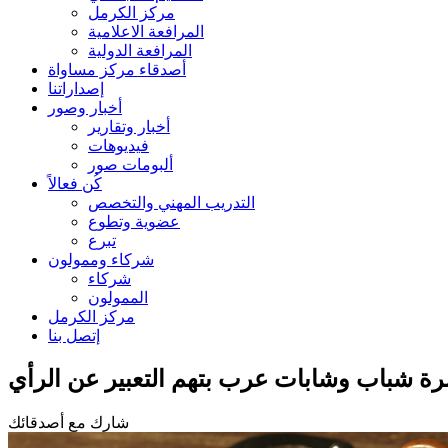
مركز الكرمل
المرافعة الاعلامية
المرافعة الدولية
أصدقاء مركز مساواة
إصداراتنا
أخبار وصور
أخبار وتقارير
فيديوهات
ألبومات صور
كُن فعالاً
التدريب المهني والتخصص
عضوية وتطوع
تبرع
شركاء وممولون
شركاء
الممولون
مركز الكرمل
إتصل بنا
شارك مع أصدقائك