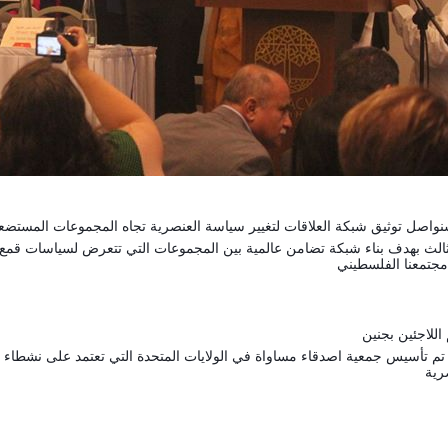
سود مارتن لوثر كينغ الثالث بهدف بناء شبكة تضامن عالمية بين المجموعات التي تتعرض لسي