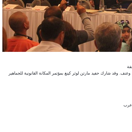
اسات قمع وعنف. وقد شارك حفيد مارتن لوثر كينغ بمؤتمر المكانة القانونية للجماهير