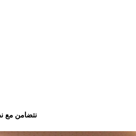
نتضامن مع نض