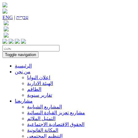
עִברִית
|
ENG
Toggle navigation
الرئيسية
من نحن
اعلان النوايا
الهيئة الادارية
الطاقم
تقارير سنوية
مشاريعنا
المشاريع الشبابية
مشاريع تعزيز القيادة النسائية
التمثيل الملائم
الحقوق الاقتصادية الاجتماعية
المكانة القانونية
التنظيم المجتمعي