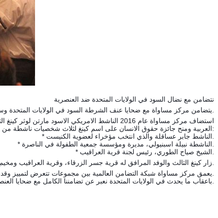
نتضامن مع نضال السود في الولايات المتحدة ضد العنصرية
يتضامن مركز مساواة مع ضحايا عنف الشرطة السود في الولايات المتحدة وسنواصل توثيق شبكة العلاقات لتغيير سياسة العنصرية تجاه المجموعات المستضعفة.
استضاف مركز مساواة عام 2016 الناشط الامريكي الا
العربية ومنح جائزة حقوق الانسان على اسم كينغ لثلاث شخصيات ناشطة من مجتمعنا الفلسطيني:
* الناشط جابر عساقلة والذي انتخب مؤخراء لعضوية الكنيست.
* الناشطة نبيلة اسبنيولي، مديرة ومؤسسة جمعية الطفولة في الناصرة.
* الشيخ صياح الطوري، رئيس لجنة قرية العراقيب.
زار كينغ الثالث والوفد المرافق له قرية جسر الزرقاء، وقرية العراقيب ومخيم اللاجئين بجنين.
يعمق مركز مساواة شبكة التضامن العالمية بين مجموعات تتعرض لتمييز وقد تم تأسيس جمعية اصدقاء مساواة في الولايات المتحدة التي تعتمد على نشطاء عرب.
باعقاب ما يحدث في الولايات المتحدة نعبر عن تضامننا الكامل مع ضحايا العنصرية.