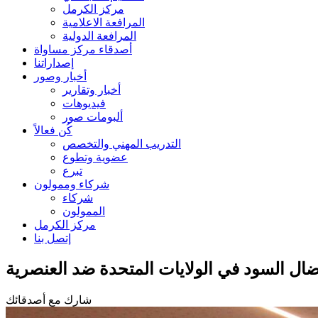
مركز الكرمل
المرافعة الاعلامية
المرافعة الدولية
أصدقاء مركز مساواة
إصداراتنا
أخبار وصور
أخبار وتقارير
فيديوهات
ألبومات صور
كُن فعالاً
التدريب المهني والتخصص
عضوية وتطوع
تبرع
شركاء وممولون
شركاء
الممولون
مركز الكرمل
إتصل بنا
ال السود في الولايات المتحدة ضد العنصرية
شارك مع أصدقائك