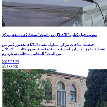
ندوة حول كتاب "الاحتلال من البيت" بمشاركة واسعة بمركز...
احتضنت ساحات مركز مساواة مساء الثلاثاء، بحضور كبير من
نشطاء حقوق الانسان، امسية خاصة بمناسبة صدور كتاب :ا "لاحتلال
من البيت" للمحامي ميخائيل سفارد وم
2025/05/22
133499