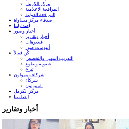
مركز الكرمل
المرافعة الاعلامية
المرافعة الدولية
أصدقاء مركز مساواة
إصداراتنا
أخبار وصور
أخبار وتقارير
فيديوهات
ألبومات صور
كُن فعالاً
التدريب المهني والتخصص
عضوية وتطوع
تبرع
شركاء وممولون
شركاء
الممولون
مركز الكرمل
إتصل بنا
أخبار وتقارير