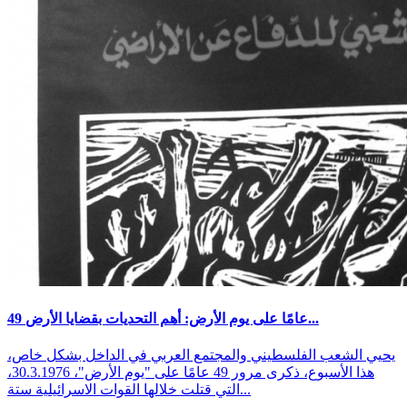
49 عامًا على يوم الأرض: أهم التحديات بقضايا الأرض...
يحيي الشعب الفلسطيني والمجتمع العربي في الداخل بشكل خاص،
هذا الأسبوع، ذكرى مرور 49 عامًا على "يوم الأرض"، 30.3.1976،
التي قتلت خلالها القوات الاسرائيلية ستة...