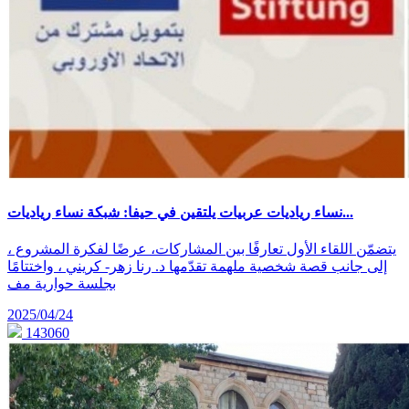
نساء رياديات عربيات يلتقين في حيفا: شبكة نساء رياديات...
يتضمّن اللقاء الأول تعارفًا بين المشاركات، عرضًا لفكرة المشروع ،
إلى جانب قصة شخصية ملهمة تقدّمها د. رنا زهر- كريني ، واختتامًا
بجلسة حوارية مف
2025/04/24
143060