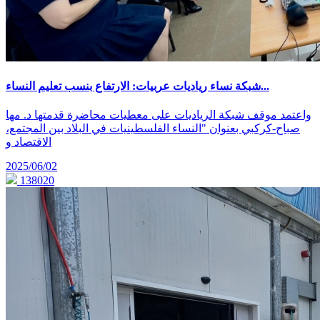
شبكة نساء رياديات عربيات: الارتفاع بنسب تعليم النساء...
واعتمد موقف شبكة الرياديات على معطيات محاضرة قدمتها د. مها
صباح-كركبي بعنوان "النساء الفلسطينيات في البلاد بين المجتمع،
الاقتصاد و
2025/06/02
138020