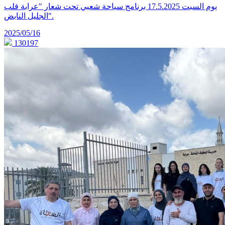
يوم السبت 17.5.2025 برنامج سياحة شعبي تحت شعار "عرابة قلب
الجليل النابض".
2025/05/16
130197