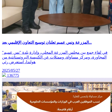
المزرعة ونس عميم تعلنان توسيع التعاون الإقليمي بعد...
في لقاء جمع بين مجلس المزرعة المحلي، وإدارة بلدة "نس عميم"
المجاورة، ومركز مساواة، وممثلات عن الكنيسة البروتستانتية من
هولندا، استعرض رئي
2025/05/27
136775