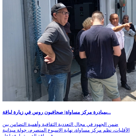
بمبادرة مركز مساواة| صحافيون روس في زيارة لباقة...
ضمن الجهود في مجال التعددية الثقافية وأهمية التضامن بين
الأقليات، نظم مركز مساواة، نهاية الاسبوع المنصرم، جولة ميدانية
في باقة الغربية، لوفد إعل