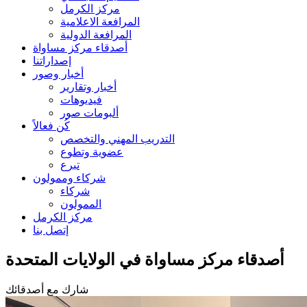
مركز الكرمل
المرافعة الاعلامية
المرافعة الدولية
أصدقاء مركز مساواة
إصداراتنا
أخبار وصور
أخبار وتقارير
فيديوهات
ألبومات صور
كُن فعالاً
التدريب المهني والتخصص
عضوية وتطوع
تبرع
شركاء وممولون
شركاء
الممولون
مركز الكرمل
إتصل بنا
أصدقاء مركز مساواة في الولايات المتحدة
شارك مع أصدقائك