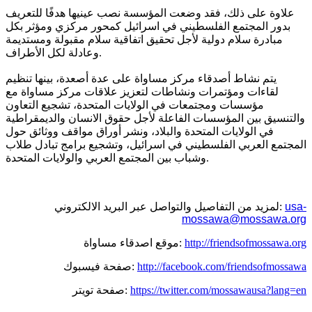
علاوة على ذلك، فقد وضعت المؤسسة نصب عينيها هدفًا للتعريف
بدور المجتمع الفلسطيني في اسرائيل كمحور مركزي ومؤثر بكل
مبادرة سلام دولية لأجل تحقيق اتفاقية سلام مقبولة ومستديمة
وعادلة لكل الأطراف.
يتم نشاط أصدقاء مركز مساواة على عدة أصعدة، بينها تنظيم
لقاءات ومؤتمرات ونشاطات لتعزيز علاقات مركز مساواة مع
مؤسسات ومجتمعات في الولايات المتحدة، تشجيع التعاون
والتنسيق بين المؤسسات الفاعلة لأجل حقوق الانسان والديمقراطية
في الولايات المتحدة والبلاد، ونشر أوراق مواقف ووثائق حول
المجتمع العربي الفلسطيني في اسرائيل، وتشجيع برامج تبادل طلاب
وشباب بين المجتمع العربي والولايات المتحدة.
usa-
لمزيد من التفاصيل والتواصل عبر البريد الالكتروني:
mossawa@mossawa.org
http://friendsofmossawa.org
موقع اصدقاء مساواة:
http://facebook.com/friendsofmossawa
صفحة فيسبوك:
https://twitter.com/mossawausa?lang=en
صفحة تويتر: