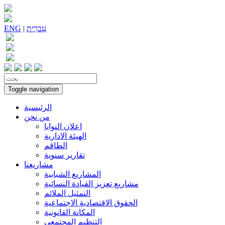
עִברִית
|
ENG
Toggle navigation
الرئيسية
من نحن
اعلان النوايا
الهيئة الادارية
الطاقم
تقارير سنوية
مشاريعنا
المشاريع الشبابية
مشاريع تعزيز القيادة النسائية
التمثيل الملائم
الحقوق الاقتصادية الاجتماعية
المكانة القانونية
التنظيم المجتمعي