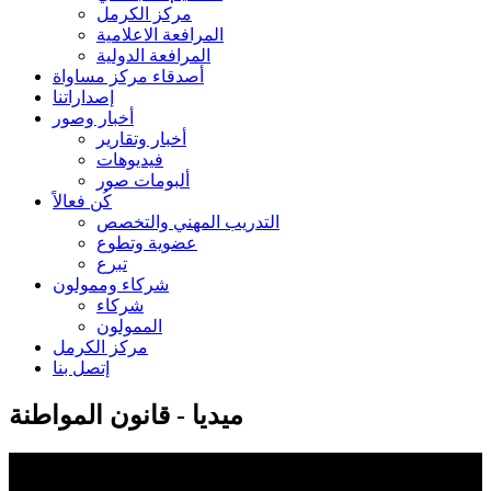
مركز الكرمل
المرافعة الاعلامية
المرافعة الدولية
أصدقاء مركز مساواة
إصداراتنا
أخبار وصور
أخبار وتقارير
فيديوهات
ألبومات صور
كُن فعالاً
التدريب المهني والتخصص
عضوية وتطوع
تبرع
شركاء وممولون
شركاء
الممولون
مركز الكرمل
إتصل بنا
ميديا - قانون المواطنة