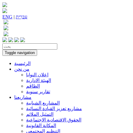
עִברִית
|
ENG
Toggle navigation
الرئيسية
من نحن
اعلان النوايا
الهيئة الادارية
الطاقم
تقارير سنوية
مشاريعنا
المشاريع الشبابية
مشاريع تعزيز القيادة النسائية
التمثيل الملائم
الحقوق الاقتصادية الاجتماعية
المكانة القانونية
التنظيم المجتمعي