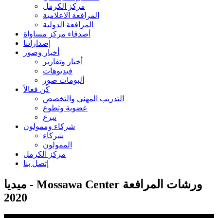
مركز الكرمل
المرافعة الاعلامية
المرافعة الدولية
أصدقاء مركز مساواة
إصداراتنا
أخبار وصور
أخبار وتقارير
فيديوهات
ألبومات صور
كُن فعالاً
التدريب المهني والتخصص
عضوية وتطوع
تبرع
شركاء وممولون
شركاء
الممولون
مركز الكرمل
إتصل بنا
ميديا - Mossawa Center ورشات المرافعة
2020