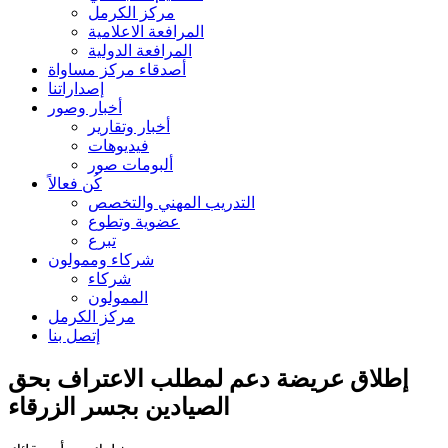
مركز الكرمل
المرافعة الاعلامية
المرافعة الدولية
أصدقاء مركز مساواة
إصداراتنا
أخبار وصور
أخبار وتقارير
فيديوهات
ألبومات صور
كُن فعالاً
التدريب المهني والتخصص
عضوية وتطوع
تبرع
شركاء وممولون
شركاء
الممولون
مركز الكرمل
إتصل بنا
إطلاق عريضة دعم لمطلب الاعتراف بحق
الصيادين بجسر الزرقاء