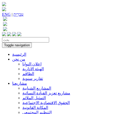
עִברִית
|
ENG
Toggle navigation
الرئيسية
من نحن
اعلان النوايا
الهيئة الادارية
الطاقم
تقارير سنوية
مشاريعنا
المشاريع الشبابية
مشاريع تعزيز القيادة النسائية
التمثيل الملائم
الحقوق الاقتصادية الاجتماعية
المكانة القانونية
التنظيم المجتمعي