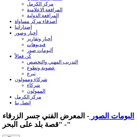
مركز الكرمل
المرافعة الاعلامية
المرافعة الدولية
أصدقاء مركز مساواة
إصداراتنا
أخبار وصور
أخبار وتقارير
فيديوهات
ألبومات صور
كُن فعالاً
التدريب المهني والتخصص
عضوية وتطوع
تبرع
شركاء وممولون
شركاء
الممولون
مركز الكرمل
إتصل بنا
البومات الصور
- المعرض الفني جسر الزرقاء
- "قصة بلد على البحر"