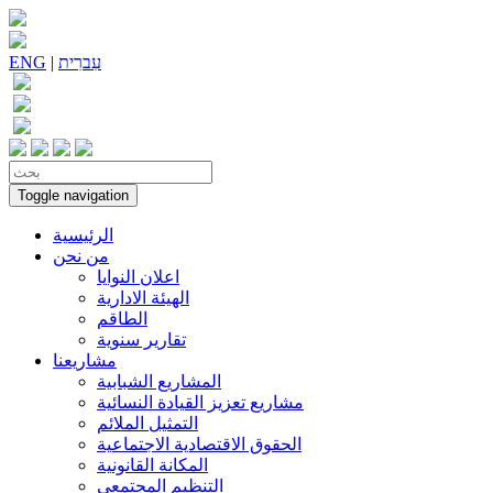
עִברִית
|
ENG
Toggle navigation
الرئيسية
من نحن
اعلان النوايا
الهيئة الادارية
الطاقم
تقارير سنوية
مشاريعنا
المشاريع الشبابية
مشاريع تعزيز القيادة النسائية
التمثيل الملائم
الحقوق الاقتصادية الاجتماعية
المكانة القانونية
التنظيم المجتمعي