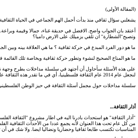
(المقالة الأولى)
يشغلني سؤال ثقافي منذ بدأت أحمل الهم الجماعي في الحياة الثقافية
أعتقد بان الجواب واضح. الافضل في حديقة غناء، جمالا وقيمة وبراعة.
وتصبح"الشطارة" ان تلقي بزميلك على الارض داميا؟
ما هو دور الفرد المبدع في حركة ثقافية ؟ ما هي العلاقة بينه وبين ا
ما هو المناخ الصحيح لنشوء وتطور حركة ثقافية وبخاصة تلك القائمة
على هذه الأسئلة سأحاول أن أجتهد في سلسلة مداخلات بطرح وجهة ن
لنجعل عام 2014 عام الثقافة فلسطينيا، أي في ما تقدر هذه الثقافة على عطائه لها وللبشرية وفي ما هي مستحقات هذه الثقافة من مجتمعها والعالم.
سلسلة مداخلات حول مجمل أسئلة الثقافة في حيز الوطن الفلسطيني وفض
أذار الثقافة...
المناسبات تكتسب طابعا ثقافيا وحضاريا ونضاليا ايضا. ولا شك في أن 