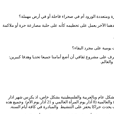
هرة ومتعددة الورود أم في صحراء قاحلة أو في أرض مهملة؟
حدهما الآخر يعمل على تحطيمه كأنه على حلبة مصارعة حرة أو ملاكمة
 يومية على مجرد البقاء؟
على مشروع ثقافي أن أضع أمامنا جميعا تحديا وهدفا كبيرين:
اطار مشروع "الثقافة الفلسطينية حقوق وفضاءات" في مركز مساواة عام 2012 ، احتفاء بالثقافة بشكل عام وبالعربية والفلسطينية بشكل خاص، اذ يكرس شهر اذار
من كل عام تحت هذا العنوان لأنه يجمع عددا من الأحداث الثقافية الفلسطينية (13 اذار اليوم الوطني للثقافة الفلسطينية و 30 اذار، يوم الارض) والعالمية (8 آذار يوم المرأة العالمي و 21 آذار يوم الأم) وجميع هذه
 يحدث حراكا يحفز على التنشيط والمبادرة في كافة أيام السنة.