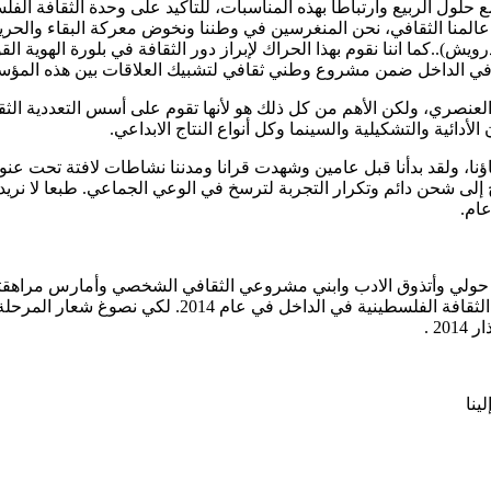
حلول الربيع وارتباطا بهذه المناسبات، للتأكيد على وحدة الثقافة الفل
ل عالمنا الثقافي، نحن المنغرسين في وطننا ونخوض معركة البقاء والحر
)..كما اننا نقوم بهذا الحراك لإبراز دور الثقافة في بلورة الهوية الق
ة في الداخل ضمن مشروع وطني ثقافي لتشبيك العلاقات بين هذه المؤ
لعنصري، ولكن الأهم من كل ذلك هو لأنها تقوم على أسس التعددية الثقاف
دائية والتشكيلية والسينما وكل أنواع النتاج الابداعي.
، ولقد بدأنا قبل عامين وشهدت قرانا ومدننا نشاطات لافتة تحت عنوان 
لى شحن دائم وتكرار التجربة لترسخ في الوعي الجماعي. طبعا لا نريد
ام.
 حولي وأتذوق الادب وابني مشروعي الثقافي الشخصي وأمارس مراهقتي ال
خمس رسائل لمشروع ثقافي، مثل اذار الثقافة. ارجو ان تكون
2 .
ينا