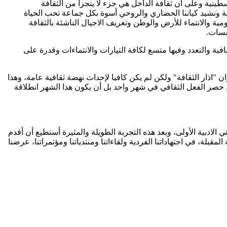
سطينية وعلى أن ثقافة الداخل هي جزء لا يتجزأ من الثقافة
ية ونشيد كياننا الحضاري والروحي أسوة بكل جماعة تحب الحياة
ومية والانتماء للأرض والوطن وتعريف الاجيال الناشئة بالثقافة
سسات.
ية والتعدد وفيها متسع لكافة التيارات والانتماءات وقدرة على
"اذار الثقافة" ولكن لم يكن كافيا لإحداث نهضة ثقافية عامة، وهذا
 حصر الفعل الثقافي في شهر واحد بل أن يكون هذا الشهر انطلاقة
ادبية الأولى، وبعد هذه التجربة الطويلة والمثيرة أستطيع أن أقدم
 رسائل الثقافة الفلسطينية في الداخل في عام 2014. لكي نصوغ شعار المرحلة المقبلة، في اجتهاداتنا الفردية ولقاءاتنا ومنتدياتنا ومؤتمراتنا، عرضنا