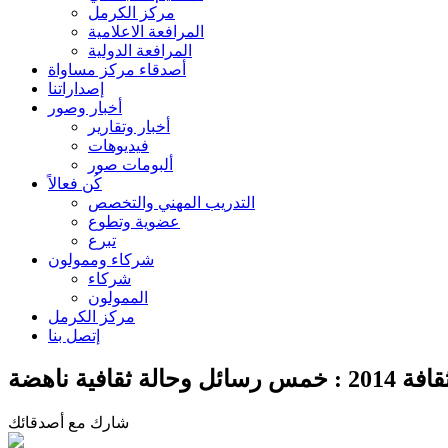
مركز الكرمل
المرافعة الاعلامية
المرافعة الدولية
أصدقاء مركز مساواة
إصداراتنا
أخبار وصور
أخبار وتقارير
فيديوهات
ألبومات صور
كُن فعالاً
التدريب المهني والتخصص
عضوية وتطوع
تبرع
شركاء وممولون
شركاء
الممولون
مركز الكرمل
إتصل بنا
شارك مع أصدقائك