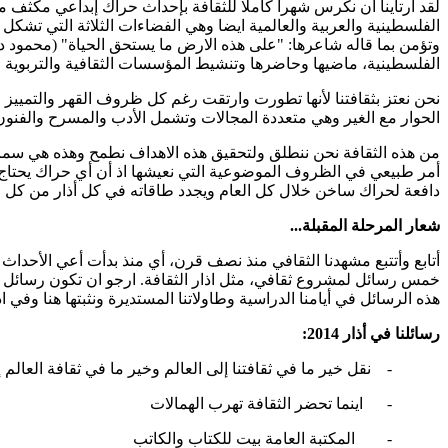
لقد ارتأينا أن نكرس شهرا كاملا للثقافة بإحداث حراك إبداعي مكثف مع 
الفلسطينية والعربية والعالمية ايضا وهي الفضاءات الثلاثة التي تشك
وتؤمن بما قاله شاعرها: "على هذه الارض ما يستحق الحياة" (محمود درويش
الفلسطينية، ماضيها وحاضرها وتنشيط المؤسسات الثقافية والتربوي
نحن نعتز بثقافتنا لأنها تطورت وارتقت رغم كل ظروف القهر والتمييز ا
الحوار مع الغير وهي متعددة المجالات وتشمل الأدب والمسرح والفنون الأ
من هذه الثقافة نحن ننطلق ولتحقيق هذه الاهداف نطمح وهذه هي سماؤنا
أمر طبيعي في الظروف الموضوعية التي نعيشها اذ أن أي حراك يحتاج إ
دافعة لحراك ساخن خلال كل العام ويجدد طاقاته في كل أذار من كل ع
شعار المرحلة المقبلة...
أتابع وأتتبع مشهدنا الثقافي منذ نصف قرن، أي منذ بدأت أعي الأحداث
هذه الرسائل في أيامنا الدراسية وطاولاتنا المستديرة ونثبتها هنا وفي اذار 014
رسائلنا في أذار 2014:
-
نقل خير ما في ثقافتنا إلى العالم وخير ما في ثقافة العالم إل
-
اينما تحضر الثقافة تهرب الهمالات
-
المكتبة العامة بيت للكتاب والكاتب