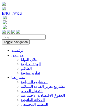
עִברִית
|
ENG
Toggle navigation
الرئيسية
من نحن
اعلان النوايا
الهيئة الادارية
الطاقم
تقارير سنوية
مشاريعنا
المشاريع الشبابية
مشاريع تعزيز القيادة النسائية
التمثيل الملائم
الحقوق الاقتصادية الاجتماعية
المكانة القانونية
التنظيم المجتمعي