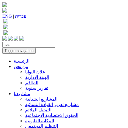
עִברִית
|
ENG
Toggle navigation
الرئيسية
من نحن
اعلان النوايا
الهيئة الادارية
الطاقم
تقارير سنوية
مشاريعنا
المشاريع الشبابية
مشاريع تعزيز القيادة النسائية
التمثيل الملائم
الحقوق الاقتصادية الاجتماعية
المكانة القانونية
التنظيم المجتمعي