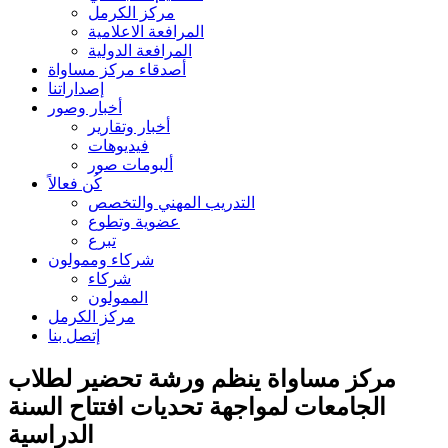
مركز الكرمل
المرافعة الاعلامية
المرافعة الدولية
أصدقاء مركز مساواة
إصداراتنا
أخبار وصور
أخبار وتقارير
فيديوهات
ألبومات صور
كُن فعالاً
التدريب المهني والتخصص
عضوية وتطوع
تبرع
شركاء وممولون
شركاء
الممولون
مركز الكرمل
إتصل بنا
مركز مساواة ينظم ورشة تحضير لطلاب
الجامعات لمواجهة تحديات افتتاح السنة
الدراسية