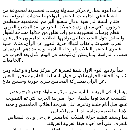
بدأت اليوم بمبادرة مركز مساواة ورشات تحضيرية لمجموعة من
النشطاء في الجامعات للتحضير لمواجهة التحديات المتوقعة بعد
افتتاح السنة الدراسية. وقال منسق البرامج المجتمعية قسطندي
جرجورة: "في سياق ازدياد حملات التحريض ضد المجتمع العربي،
ننظم ورشات تحضيرية وحوارات نخلق من خلالها مساحة للحوار
وللنقاش حول التحديات التي يواجهها الطلاب الجامعيون خلال فترة
الحرب خصوصًا بأعقاب انتهاك حرية التعبير عن الرأي. هناك أهمية
قصوى لتحضير الطلاب للمرحلة القادمة، واستعدادهم للعودة إلى
صفوف الدراسة، وما يمكن أن نتوقعه في اليوم الأول بعد الحرب في
الجامعات".
يبدأ برنامج اليوم الأول بنبذة قصيرة عن مركز مساواة وعمله ومن
ثم تبدأ الحلقة الحوارية الاولى حول المساءلة القانونية وحرية التعبير
عن الرأي بمشاركة المحامين سري خورية وحسين مناع.
ويشارك في الورشة الثانية مدير مركز مساواة جعفر فرح وعضو
الكنيست عايدة توما سليمان حول ميزانية الحرب التي تم التصويت
عليها قبل أيام قليلة وتأثيرها على شريحة الطلاب الجامعيين وأهمية
الإشارة لقضية ميزانية الدولة من الأساس.
هذا وسيتم تنظيم جولة للطلاب الجامعيين في حي وادي النسناس
للتعرف على أحد أحياء حيفا العربية العريقة.
وتقدم د.وردة سعدة, يوسف طه وصالح اغبارية من الهيئة الطلابية