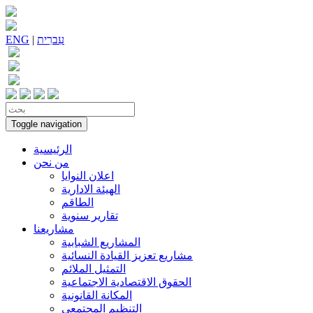
עִברִית
|
ENG
Toggle navigation
الرئيسية
من نحن
اعلان النوايا
الهيئة الادارية
الطاقم
تقارير سنوية
مشاريعنا
المشاريع الشبابية
مشاريع تعزيز القيادة النسائية
التمثيل الملائم
الحقوق الاقتصادية الاجتماعية
المكانة القانونية
التنظيم المجتمعي