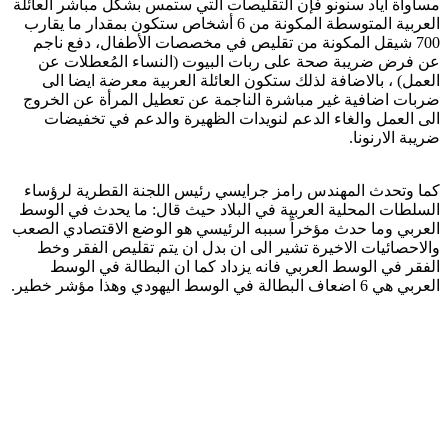
مساواة اياد سنونو فإن التقليصات التي ستمس بشكل مباشر العائلة
العربية المتوسطة المكونة من 6 أشخاص ستكون بمقدار ما يقارب
700 شيقل المكونة من تقليص في مخصصات الأطفال، دفع ناجم
عن فرض ضريبة صحة على ربات البيوت (النساء المُعطلات عن
العمل) ، بالاضافة لذلك ستكون العائلة العربية معرضة ايضا الى
ضربات اضافية غير مباشرة الناجمة عن تعطيل المرأة عن الخروج
الى العمل والغاء الدعم لنويدات الظهيرة والدعم في تخفيضات
ضريبة الارنونا.
كما وتحدث المهندس رامز جرايسي رئيس اللجنة القطرية لرؤساء
السلطات المحلية العربية في البلاد حيث قال: ما يحدث في الوسط
العربي وما حدث مؤخراً سببه الرئيسي هو الوضع الاقتصادي الصعب
والاحصائيات الاخيرة تشير الى ان بدل ان يتم تقليص الفقر وخط
الفقر في الوسط العربي فانه يزداد كما ان البطالة في الوسط
العربي هي 6 اضعاف البطالة في الوسط اليهودي وهذا مؤشر خطير.