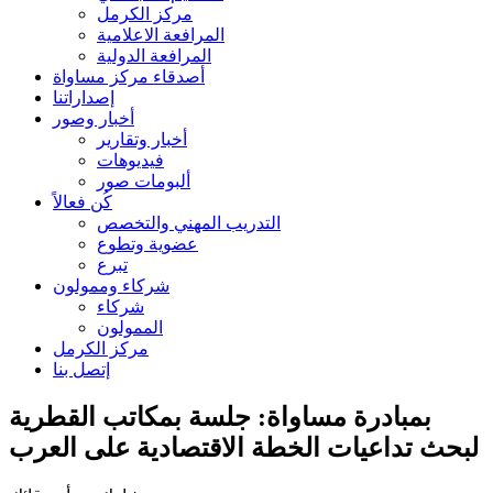
مركز الكرمل
المرافعة الاعلامية
المرافعة الدولية
أصدقاء مركز مساواة
إصداراتنا
أخبار وصور
أخبار وتقارير
فيديوهات
ألبومات صور
كُن فعالاً
التدريب المهني والتخصص
عضوية وتطوع
تبرع
شركاء وممولون
شركاء
الممولون
مركز الكرمل
إتصل بنا
بمبادرة مساواة: جلسة بمكاتب القطرية
لبحث تداعيات الخطة الاقتصادية على العرب