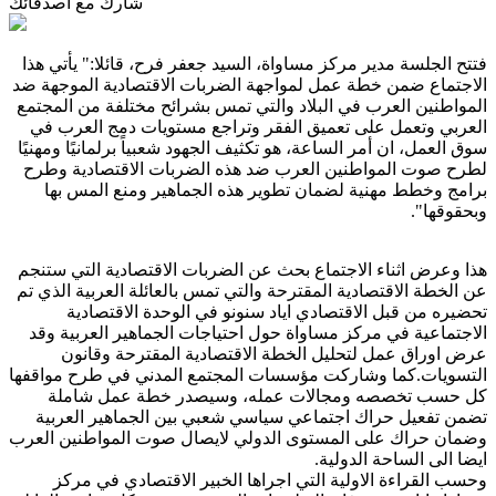
شارك مع أصدقائك
فتتح الجلسة مدير مركز مساواة، السيد جعفر فرح، قائلا:" يأتي هذا
الاجتماع ضمن خطة عمل لمواجهة الضربات الاقتصادية الموجهة ضد
المواطنين العرب في البلاد والتي تمس بشرائح مختلفة من المجتمع
العربي وتعمل على تعميق الفقر وتراجع مستويات دمج العرب في
سوق العمل، ان أمر الساعة، هو تكثيف الجهود شعبياً برلمانيًا ومهنيًا
لطرح صوت المواطنين العرب ضد هذه الضربات الاقتصادية وطرح
برامج وخطط مهنية لضمان تطوير هذه الجماهير ومنع المس بها
وبحقوقها".
هذا وعرض اثناء الاجتماع بحث عن الضربات الاقتصادية التي ستنجم
عن الخطة الاقتصادية المقترحة والتي تمس بالعائلة العربية الذي تم
تحضيره من قبل الاقتصادي اياد سنونو في الوحدة الاقتصادية
الاجتماعية في مركز مساواة حول احتياجات الجماهير العربية وقد
عرض اوراق عمل لتحليل الخطة الاقتصادية المقترحة وقانون
التسويات.كما وشاركت مؤسسات المجتمع المدني في طرح مواقفها
كل حسب تخصصه ومجالات عمله، وسيصدر خطة عمل شاملة
تضمن تفعيل حراك اجتماعي سياسي شعبي بين الجماهير العربية
وضمان حراك على المستوى الدولي لايصال صوت المواطنين العرب
ايضا الى الساحة الدولية
.
وحسب القراءة الاولية التي اجراها الخبير الاقتصادي في مركز