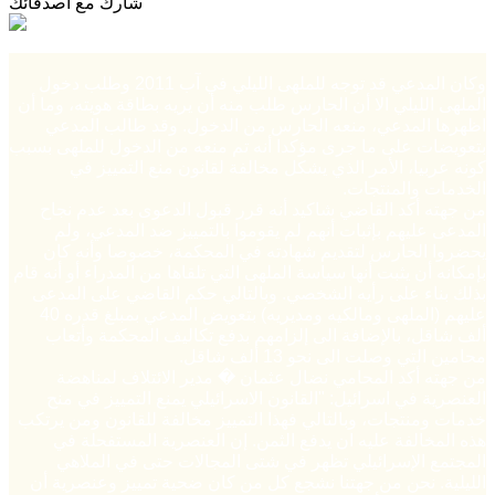
شارك مع أصدقائك
وكان المدعي قد توجه للملهى الليلي في آب 2011 وطلب دخول
الملهى الليلي الا أن الحارس طلب منه أن يريه بطاقة هويته، وما أن
اظهرها المدعي، منعه الحارس من الدخول. وقد طالب المدعي
بتعويضات على ما جرى مؤكدا أنه تم منعه من الدخول للملهى بسبب
كونه عربيا، الأمر الذي يشكل مخالفة لقانون منع التمييز في
الخدمات والمنتجات.
من جهته أكد القاضي شاكيد أنه قرر قبول الدعوى بعد عدم نجاح
المدعى عليهم بإثبات أنهم لم يقوموا بالتمييز ضد المدعي، ولم
يحضروا الحارس لتقديم شهادته في المحكمة، خصوصا وأنه كان
بإمكانه أن يثبت أنها سياسة الملهى التي تلقاها من المدراء أو أنه قام
بذلك بناء على رأيه الشخصي. وبالتالي حكم القاضي على المدعى
عليهم (الملهى ومالكيه ومديريه) بتعويض المدعي بمبلغ قدره 40
ألف شاقل، بالإضافة الى إلزامهم بدفع تكاليف المحكمة وأتعاب
محامين التي وصلت الى نحو 13 ألف شاقل.
من جهته أكد المحامي نضال عثمان � مدير الائتلاف لمناهضة
العنصرية في اسرائيل: "القانون الاسرائيلي يمنع التمييز في منح
خدمات ومنتجات، وبالتالي فهذا التمييز مخالفة للقانون ومن يرتكب
هذه المخالفة عليه ان يدفع الثمن. إن العنصرية المستفحلة في
المجتمع الإسرائيلي تظهر في شتى المجالات حتى في الملاهي
الليلية. نحن من جهتنا نشجع كل من كان ضحية تمييز وعنصرية أن