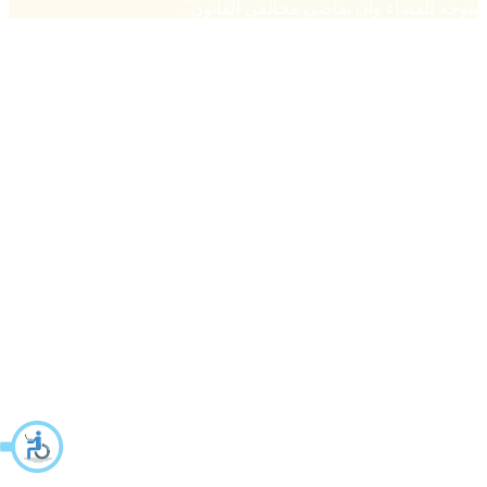
يتوجه للقضاء وأن يقاضي مخالفي القانون".