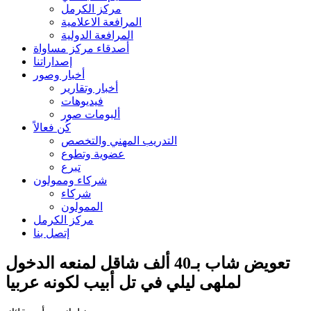
مركز الكرمل
المرافعة الاعلامية
المرافعة الدولية
أصدقاء مركز مساواة
إصداراتنا
أخبار وصور
أخبار وتقارير
فيديوهات
ألبومات صور
كُن فعالاً
التدريب المهني والتخصص
عضوية وتطوع
تبرع
شركاء وممولون
شركاء
الممولون
مركز الكرمل
إتصل بنا
تعويض شاب بـ40 ألف شاقل لمنعه الدخول
لملهى ليلي في تل أبيب لكونه عربيا