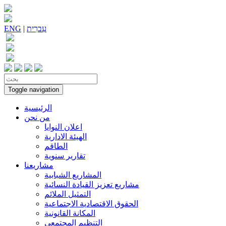
עִברִית
|
ENG
Toggle navigation
الرئيسية
من نحن
اعلان النوايا
الهيئة الادارية
الطاقم
تقارير سنوية
مشاريعنا
المشاريع الشبابية
مشاريع تعزيز القيادة النسائية
التمثيل الملائم
الحقوق الاقتصادية الاجتماعية
المكانة القانونية
التنظيم المجتمعي