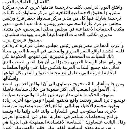
العمال والعاملات العرب".
وافتتح اليوم الدراسي بكلمات ترحيبية قدمتها عرين عابدي- مركزة
مشروع الحقوق الاجتماعية الثقافية في مركز مساواة، ثم كلمات
ترحيبية شارك فيها كل من مدير مركز مساواة جعفر فرح ورئيس
مجلس عرعرة عارة المحامي مضر يونس، عماد عبد الغني - مدير
مكتب الخدمات الاجتماعية في مجلس محلي الفريديس، عن منتدى
مديري مكاتب الخدمات الاجتماعية العرب، يهوديت ستلمان -
صندوق فريدرخ إبرت.
وأعرب المحامي مضر يونس رئيس مجلس محلي عرعرة عارة عن
قلقه الشديد لواقع الفقر المزري والمخيف في الوسط العربي معللا
ذلك للسياسات المجحفة والتمييزية التي تنتهجها الحكومة بكل
وزاراتها تجاه الوسط العربي مشيرًا الى أن هذا الفقر الصعب الذي
تعاني منه جميع البلدات العربية ينعكس جليا على واقع السلطات
المحلية العربية التي تتعامل مع مخلفات دوائر الفقر بكل انواعها
واشكالها.
ومن جانبه أشار النائب فريج عيساوي الى أنّ الواقع ياخذ من السوء
الى الأسوأ من الصعب الى اكثر صعوبة من خلال سياسة فاشلة
ممنهجة للحكومة على مدارس سنين طويلة والتي تتبع سياسة
توسيع دائرة الفقر وتعقيد واقع مجتمع الفقراء ومن جهة أخرى زيادة
وتقوية مجتمع الأغنياء وبالتالي الواقع يأخذ سوء وصعوبة من سنة
لأخرى مما يستوجب ليس الشعارات والنداءات وإنما بناء وتنفيذ
برامج ومخططات تساهم في محاربة الفقر في المجتمع العربي.
وقال النائب عيساوي: "السياسة الاقتصادية الممنهجة في الدولة هي
رأس مالية وهذه السياسة الفقير يبقى فقير والغني يبقى غني،