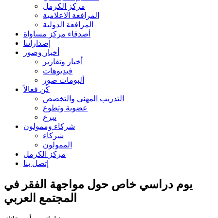
مركز الكرمل
المرافعة الاعلامية
المرافعة الدولية
أصدقاء مركز مساواة
إصداراتنا
أخبار وصور
أخبار وتقارير
فيديوهات
ألبومات صور
كُن فعالاً
التدريب المهني والتخصص
عضوية وتطوع
تبرع
شركاء وممولون
شركاء
الممولون
مركز الكرمل
إتصل بنا
يوم دراسي خاص حول مواجهة الفقر في
المجتمع العربي