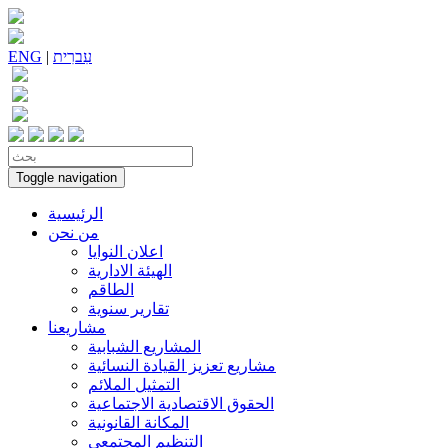
עִברִית
|
ENG
Toggle navigation
الرئيسية
من نحن
اعلان النوايا
الهيئة الادارية
الطاقم
تقارير سنوية
مشاريعنا
المشاريع الشبابية
مشاريع تعزيز القيادة النسائية
التمثيل الملائم
الحقوق الاقتصادية الاجتماعية
المكانة القانونية
التنظيم المجتمعي