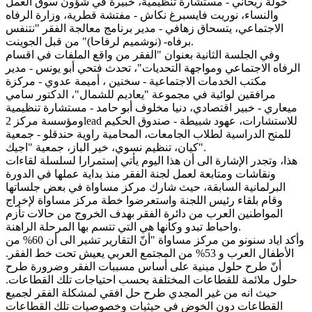
خولة ريحاني - مستشارة تنظيمية، خبيرة في شؤون سوق العمل
والنساء، نوريت فايسبرغ نكاش - مفتشة قطرية، وزارة الرفاه
الاجتماعي، يتسحاق زهافي - مدير برنامج معالجة الفقر "نتنفس
برفاه- (نوشميم لرفاحا)" من قبل الجوينت.
وفي الجلسة الثانية بعنوان "الفقر من واقع الملفات في اقسام
الرفاه الاجتماعي ومواجهة التحديات"، تحدث فتحي أبو يونس - مدير
مكتب الخدمات الاجتماعية - سخنين ، أميمة عدوي - مركزة
مرافقين لوائية في مجموعة "يعاديم للشمال"، الدكتور سامي
ميعاري - خبير اقتصادي، دنيا مخلوف أبو حامد - مستشارة تنظيمية
ومؤسسة مركز 2lead للاستشارات، عهود شبيطة - صندوق الحكيم
للمنح الدراسية لطلاب الجامعات، المحامية راوية حندقلو - جمعية
كيان، تنظيم نسوي، خير الباز، جمعية "اجيك".
هذا، وتجدر الإشارة الى أن هذا اليوم يأتي إستمرارا لسلسلة لقاءات
ونقاشات ومتابعة لعمل لجنة الفقر منذ بداية عملها في الدورة
البرلمانية السابقة، حيث شارك مركز مساواة في بعض جلساتها
وقام بلقاء رئيس اللجنة واستعرضوا خطة مركز مساواة لإخراج
المواطنين العرب من دائرة الفقر بهدف الخروج من حالات تأزم
واحباط تبدو وكأنها هي التي تتسم بها المرحلة الراهنة.
وأكد اياد سنونو من مركز مساواة "أنّ التقارير تشير الى أن 60% من
الأطفال العرب و 53% من المجتمع العربي يعيش تحت خط الفقر.
أنّ طرح حلول مبنية على أساس مسببات الفقر وضرورة طرح
حلول ملائمة للقطاعات المختلفة بحسب احتياجات تلك القطاعات.
حيث انه من غير المجدي طرح حل افقي لمشكلة الفقر لجميع
القطاعات دون الخوض في حيثيات وخصوصيات تلك القطاعات