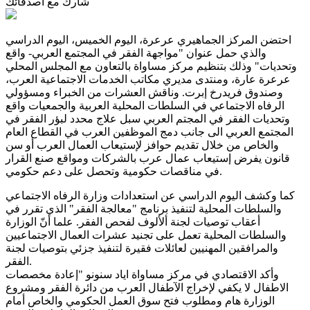
شارك مع أصدقائك
احتضن المركز الجماهيري عرعرة، اليوم الخميس، اليوم الدراسي
والذي حمل عنوان "مواجهة الفقر في المجتمع العربي- واقع
وتحديات" وذلك بتنظيم مركز مساواة بالتعاون مع المجلس المحلي
عرعرة عارة، ومنتدى مديري مكاتب الخدمات الاجتماعية العرب،
وصندوق فريدرخ إبرت. وناقش العشرات من الخبراء ومسؤولي
الرفاه الاجتماعي في السلطات المحلية العربية والجمعيات واقع
وتحديات الفقر في المجتم العربي سبل علاج محدد لبؤر الفقر في
المجتمع العربي الى جانب دمج الموظفين العرب في القطاع العام
والخاص من خلال تقديم حوافز لإستيعاب العمال العرب أو سن
قانون يفرض إستيعاب عمال عرب بالشركات ومواقع صنع القرار
في مناقصات حكومية وتحصل على دعم حكومي.
كما وكشف اليوم الدراسي عن استعدادات وزارة الرفاه الاجتماعي
والسلطات المحلية لتنفيذ برنامج "معالجة الفقر" الذي تقرر في
أعقاب توصيات لجنة ألألوف لفحص الفقر. علما أنّ الوزارة
والسلطات المحلية تعمل على تجنيد عشرات العمال الاجتماعيين
والمرافقين المهنيين لعائلات فقيرة لتنفيذ جزئي بتوصيات لجنة
الفقر.
وأكد الاقتصادي في مركز مساواة اياد سنونو "إعادة مخصصات
الاطفال لا يكفي لإخراج الآطفال العرب من دائرة الفقر ومشروع
الوزارة هام ومطلوب فتح سوق العمل الحكومي والخاص أمام