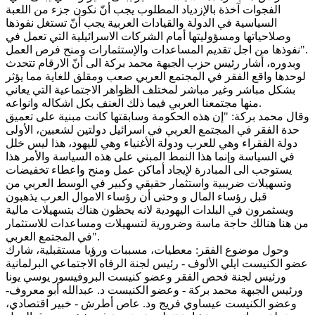
الفجوات آخذة بالإزدياد المطلوب يجب أنّ نكون جزء من اللعبة
السياسية في الدولة والقيادات العربية يجب أنّ تستغل نفوذها
وصلاحياتها ومسؤوليتها أمام الشركات الاسرائيلية التي تعمل في
نفوذها من اجل تقديم المساعدات والإستثمارات ومنح فرص العمل".
وبدوره، أشار رئيس حزب الجبهة محمد بركة الى أنّ الارقام تتحدث
لوحدها واقع الفقر في المجتمع العربي صعب ومقلق للغاية مما يؤثر
بشكل مباشر وغير مباشر لمختلف الظواهر الاجتماعية التي يعاني
منها مجتمعنا العربي فيما ذلك العنف بكل اشكاله وانواعه.
وقال محمد بركة: "إن هذه الحكومة وسابقتها كانت مبنية على تعميق
حدة الفقر في المجتمع العربي في اسرائيل دولتين لشعبين، الأولى
دولة الفقراء وهي للعرب ودولة الأغنياء وهي لليهود، هذا ليس خلل
في السياسة وإنما هذا النمط المبني على هذه السياسة والأمر هذا
يستوجب الى المبادرة لإيجاد أماكن عمل ومنح واعطاء تخفيضات
وتسهيلات ضريبية واستثمار حقيقي وكبير في الوسط العربي من
قبل رؤساء المال و وحتى أن رؤساء الاموال العرب يذهبون
ويسثمرون في البلدات اليهودية لانه يحظون هناك بتسهيلات مالية
من هنا هنالك حاجة ماسة وضرورية لتسهيلات ومساعدات للاستثمار
في المجتمع العربي".
وحول موضوع الفقر: معطيات، مسببات ورؤيا مستقبلية، شارك
عضو الكنيست ايلي الألوف - رئيس لجنة الرفاه الاجتماعي البرلمانية
ورئيس لجنة فحص الفقر وعضو كنيست البروفيسور يوسي يونا
ورئيس الجبهة محمد بركة - وعضو الكنيست د. عبدالله أبو معروف-
وعضو الكنيست عيساوي فريج ود. عاص أطرش - خبير اقتصادي،