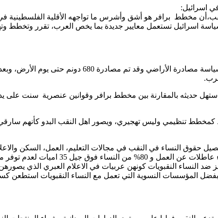
ي اسرائيل:
اسة اسرائيل تستعمل معايير جديدة بما يخص العرب، تقرر وتخطط وتهد
بعد يوم الأرض سنة 76 استطاعت الجماهير العربية التصدي
 حديثه بالمقارنة بين مخطط برافر وقوانين عنصرية سنت على يد اكثر
طط كمخطط تنظيمي وليس تهجيري، ويصور اهل النقب البدو كأنهم سار
ل حقوق النساء في النقب في مجالات التعليم، العمل، السكن والاعلام
سياسة الدولة اتجاه المرأة النقبوية حيث هنا
يز ضد النساء النقبويات كونهن عربيات في الاعلام العبري الذي يصورهن
اخيرة وبفضل المؤسسات النسوية التي تعمل مع النساء النقبويات استط