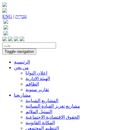
עִברִית
|
ENG
Toggle navigation
الرئيسية
من نحن
اعلان النوايا
الهيئة الادارية
الطاقم
تقارير سنوية
مشاريعنا
المشاريع الشبابية
مشاريع تعزيز القيادة النسائية
التمثيل الملائم
الحقوق الاقتصادية الاجتماعية
المكانة القانونية
التنظيم المجتمعي