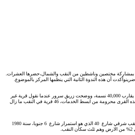
ة" بمشاركة مختصين وناشطين من النقب والشمال،حضرها العشرات.
نوأكدت أن هذه الندوة الثانية التي ينظمها المركز بالموضوع.
وقالت سرور: "اخواننا في النقب يواجهون مرحلة عصيبة أمام السلطات التي تحاول تمرير مخططاتها في مصادرة الأراضي وتشريد ما يقارب 40,000 نسمة، ووضحت زريق سرور عندما نقول قرية غير
معترف بها نتخيل ان الحديث عن عدد يتراوح بين 5-10 بيوت،ولكن في الحقيقة هنالك قرى غير معترف بها عدد سكانها 1,500 نسمة، هذه القرى محرومة من ابسط الخدمات، 46 قرية في النقب ما زال
صرح المحامي شحدة بن بري أن تشريد ومصادرة الأراضي من النقب استمر من سنة 1948 حتى سنوات الستين، وتم محاصرة أهل النقب شرقي شارع 40 الذي هو استمرار شارع 6 جنوبا، سنة 1980