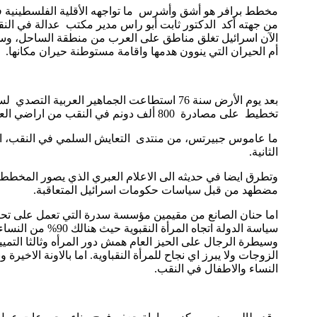
مخطط برافر هو أشق وأشرس ما تواجهه الأقلية الفلسطينية ف
الآن اسرائيل تغلق مناطق على العرب من منطقة الساحل، وسي
أم الحيران التي ينوون هدمها واقامة مستوطنة حيران مكانها.
تخطيط على مصادرة 800 ألف دونم في النقب من اراضي العرب.
ما عاموس جبيرتس، من منتدى التعايش السلمي في النقب، استهل
الثانية.
وتطرق ايضا في حديثه الى الاعلام العبري الذي يصور المخ
مضطهد من قبل سياسات حكومات اسرائيل المتعاقبة.
اما حنان الصانع من مقيمين مؤسسة سدرة التي تعمل على تحصي
وسيطرة الرجال على الحيز العام همش دور المرأه وثالثا التمي
الزوجات ولا يبرز اي نجاح للمرأة النقباوية. اما بالاونة ال
النساء والاطفال في النقب.