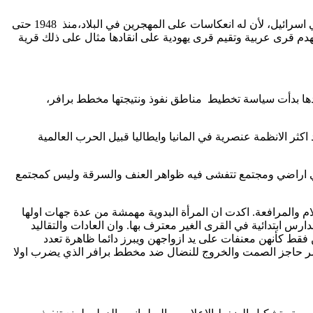
من جهته أكد الدكتور ثابت أبو راس مدير مكتب عدالة في النقب،أن مخطط برافر هو أشق وأشرس ما تواجهه الأقلية الفلسطينية في اسرائيل، لأن له انعكاسات على المهجرين في البلاد،منذ 1948 حتى
م قرى عربية وتقيم قرى يهودية على انقادها مثال على ذلك قرية
 لسياسة مصادرة الأراضي وقد تم مصادرة 680 دونم حتى يوم الأرض، وبعدها بدأت سياسة تخطيط مناطق نفوذ ونتيجتها مخطط برافر،
 الانظمة عنصرية في المانيا وايطاليا قبيل الحرب العالمية
قي اراضي ومجتمع تتفشى فيه ظواهر العنف والسرقة وليس كمجتمع
 والمرافعة. اكدت ان المرأة البدوية مهمشة من عدة جهات اولها
لك 90% من النساء عاطلات عن العمل و 80% من النساء فوق جيل 35 اميات لعدم توفر مدارس ابتدائية في القرى الغير معترف بها. وان العادات والتقاليد
 فقط كأنهن معنفات على يد ازواجهن ويبرز دائما ظاهرة تعدد
عن كسر حاجز الصمت والخروج للنضال ضد مخطط برافر الذي يضرب اولا