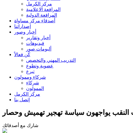
مركز الكرمل
المرافعة الاعلامية
المرافعة الدولية
أصدقاء مركز مساواة
إصداراتنا
أخبار وصور
أخبار وتقارير
فيديوهات
ألبومات صور
كُن فعالاً
التدريب المهني والتخصص
عضوية وتطوع
تبرع
شركاء وممولون
شركاء
الممولون
مركز الكرمل
إتصل بنا
 النقب يواجهون سياسة تهجير تهميش وحصار
شارك مع أصدقائك