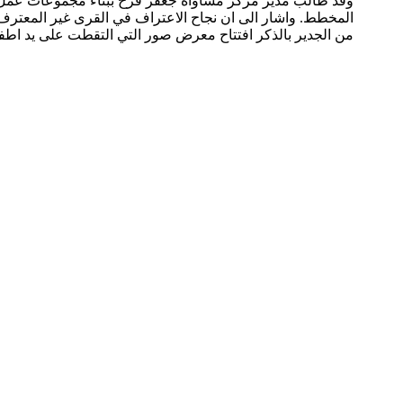
وقد طالب مدير مركز مساواة جعفر فرح ببناء مجموعات عمل تدع
المخطط. واشار الى ان نجاح الاعتراف في القرى غير المعترف 
من الجدير بالذكر افتتاح معرض صور التي التقطت على يد اطفا