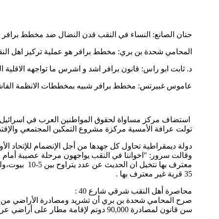
حنان الصانع: النساء في النقب قدن النضال ضد مخطط برافر
المحامي شحدة بن بري: مخطط برافر هو عملية تركيز اهل ا
د. ثابت ابو راس: قانون برافر اشد و اشرس ما تواجهه الاقلية ا
عاموس غبيرتس: مخطط برافر شبيه بمخططات الانظمة الفاشي
استضاف مركز مساواة لحقوق المواطنين العرب في اسرائيل، 
تولت عرافة الأمسية مركزة مشروع التمكين المجتمعي والإقتصا
دولة ديمقراطية تحاول كل جهدها من أجل الإنضمام للإتحاد الأو
35 قرية غير معترف بها .
محاصرة أهل النقب شرقي شارع 40 :
سن قانون لمصادرة 90,000 دونم لإقامة مطار على أراضي عرب النقب، واليوم يطرح مخطط برافر لمحاصرتهم اكثر واكثر ليبقوا على 2% من الارض وهم ثلث سكان النقب.