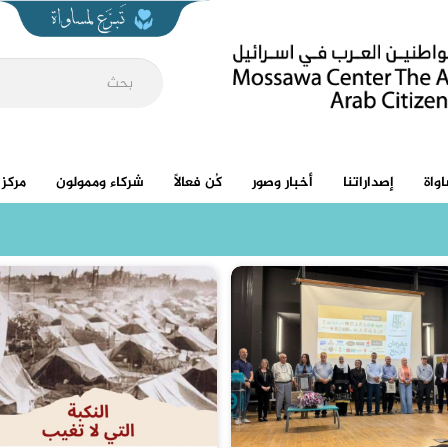
واة
إصداراتنا
أخبار وصور
كُن فعالاً
شركاء وممولون
مركز 