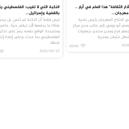
ذار الثقافة" هذا العام في أيار ..
النكبة التي لا تغيب: الفلسطيني 
مهرجان...
بالقضية وإسرائيل...
ي افتتاح المهرجان رئيس بلدية
ليس فقط أن النكبة لم تُنسَ، بل يبدو
سى أبو رومي، إلى جانب مدير مركز
هناك ما يدفعها لأن تبقى حيّة، حاضرة
جعفر فرح ومدير منتدى جمعيات
ومتجددة. الواقع نفسه يصرّ على تذكي
نضال عثمان، ومديرة
الفلسطيني بما حدث، وعلى إعادة إنتا
لحظة
202
60415
2026/04/22