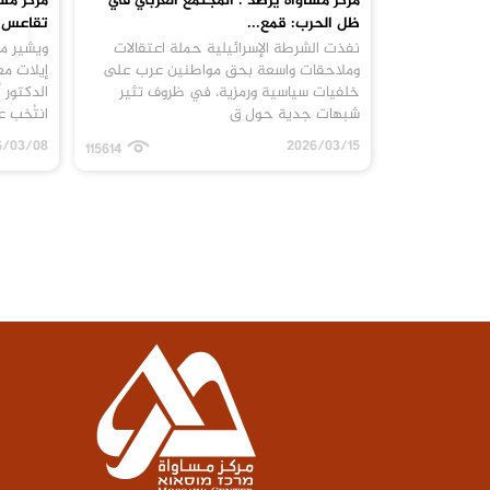
مركز مساواة يرصد : المجتمع العربي في
مركز مس
ظل الحرب: قمع...
تقاعس ا
نفذت الشرطة الإسرائيلية حملة اعتقالات
ويشير مر
وملاحقات واسعة بحق مواطنين عرب على
إيلات م
خلفيات سياسية ورمزية، في ظروف تثير
الدكتور 
شبهات جدية حول ق
انتُخب عام 2024، ضد تنظي
6/03/08
2026/03/15
115614