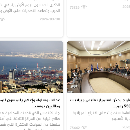
الذكرى الخمسون ليوم الأرض:ياء في ظ
202
73725
الحرب وتصاعد التحديات على الأرض و
2026/03/30
واة يحذّر: استمرار تقليص ميزانيات
عدالة، مساواة وإعلام يلتمسون للم
مطالبين بوقف...
لعامة ستصوّت على اقتراح الميزانية
جاء الالتماس الذي قدّمته المحامية هد
ية الأسبوع
صالح، نيابة عن المراكز الثلاثة، في أع
سلسلة من الحوادث المتكررة التي شهد
202
75442