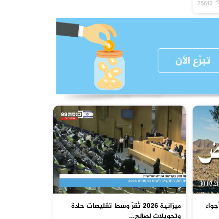
75612
في أجواء
ميزانية 2026 تُقرّ وسط تقليصات حادة
وتحويلات لصالح...