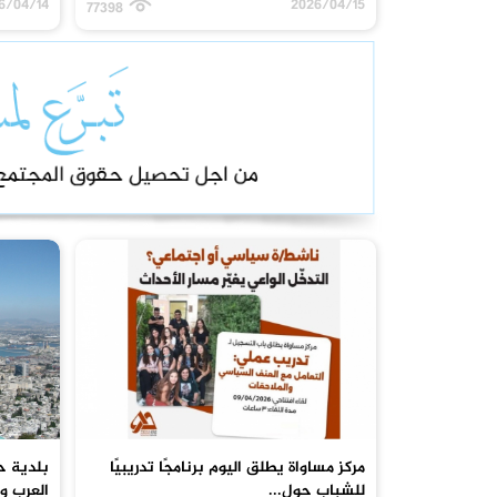
6/04/14
2026/04/15
77398
مركز مساواة يطلق اليوم برنامجًا تدريبيًا
بلدية ح
للشباب حول...
العرب وت