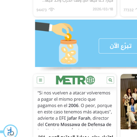
ميارا، دعا فيها الى وقف الحرب وأكد فيها...
2026/03/18
94473
77332