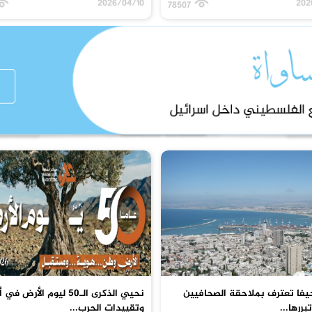
2026/04/10
202
78507
يفا تعترف بملاحقة الصحافيين
نحيي الذكرى الـ50 ليوم الأرض 
بررها...
وتقييدات الحرب...