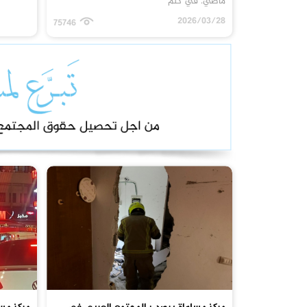
ماضي. في كلم
2026/03/28
75746