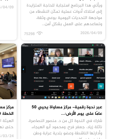
ويأتي هذا البرنامج استجابة للحاجة المتزايدة
6/04/09
إلى امتلاك أدوات عملية تمكّن النشطاء من
مواجهة التحديات اليومية بوعي وثقة،
وتساعدهم على العمل بشكل آمن...
2026/04/09
75298
عبر ندوة رقمية- مركز مساواة يحيي 50
مركز مسا
عامًا على يوم الأرض:...
الخطة 550 رغم...
شارك في الندوة كل من د. منصور النصاصرة،
الهيئة ا
نائلة زياد، جعفر فرح، ومحمود أبو الهيجاء،
حتى نها
وأدارتها الناشطة وعضو بلدية عرابة وطن
6/03/24