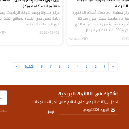
اواة: ما حدث بعرابة هو نتيجة
بين دوي صفارة إنذار وأخرى… النساء
لشرطة...
مستمرات - كلمة مركز...
كز مساواة الى بحث أعدّته الدكتورة
مركز مساواة يوسع شبكة الرياديات به
عوز من جامعة حيفا، حول معركة
زيادة فرص دمج النساء بمواقع اتخاذ الق
أحمد نصّار، رئيس بلدية عرّابة الذي
في السلطات المحلية
م سيطر...
2026/03/08
202
129460
«
1
2
3
4
5
6
7
8
الأخيرة
»
اشترك في القائمة البريدية
ادخل بياناتك لتبقى على اطلاع على اخر المستجدات
جميع 
ارسل