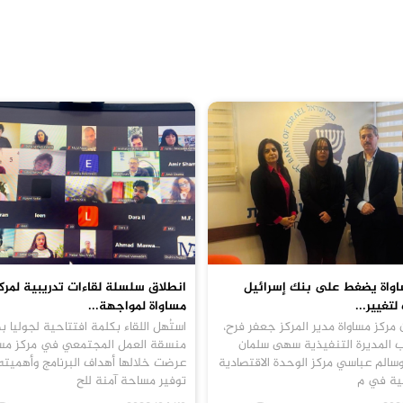
اواة يضغط على بنك إسرائيل
انطلاق سلسلة لقاءات تدريبية لمرك
لتغيير...
مساواة لمواجهة...
مركز مساواة مدير المركز جعفر فرح،
استُهل اللقاء بكلمة افتتاحية لجوليا بط
ب المديرة التنفيذية سهى سلمان
منسقة العمل المجتمعي في مركز مسا
الم عباسي مركز الوحدة الاقتصادية
عرضت خلالها أهداف البرنامج وأهميت
عية في م
توفير مساحة آمنة للح