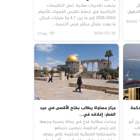
ل
بحسب تقديرات مهنية، تصل التقليصات
الحقوق
التراكمية في خطط تقليص الفجوات للأعوام
2024–2026 إلى ما بين 4.7 و5 مليارات شيكل،
86456
ما يهدد بشكل مباشر فرص التنمية...
2026/03/30
77746
حكمة
مركز مساواة يطالب بفتح الأقصى في عيد
الفطر: إغلاقه في...
يل أبو
وجاءت مطالبة فرح في رسالة رسمية وجهها
قاب
إلى رئيس الحكومة بنيامين نتنياهو
تها
والمستشارة القضائية للحكومة غالي بهراف