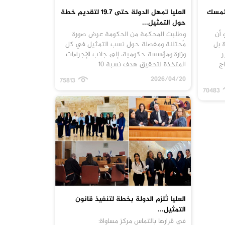
يتمسك
العليا تمهل الدولة حتى 19.7 لتقديم خطة
حول التمثيل...
 أن
وطلبت المحكمة من الحكومة عرض صورة
 بل
مُحتلنة ومفصلة حول نسب التمثيل في كل
ر
وزارة ومؤسسة حكومية، إلى جانب الإجراءات
ج
المتخذة لتحقيق هدف نسبة 10
2026/04/20
75813
70483
العليا تُلزم الدولة بخطة لتنفيذ قانون
التمثيل...
في قرارها بالتماس مركز مساواة: