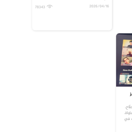
2026/04/16
78343
ز
ّاح،
واة،
ه في