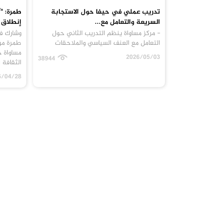
تدريب عملي في حيفا حول الاستجابة
طمرة: "آ
السريعة والتعامل مع...
إنطلاق 
- مركز مساواة ينظم التدريب الثاني حول
وشارك ف
التعامل مع العنف السياسي والملاحقات
طمرة مو
مساواة 
2026/05/03
38944
الثقافة 
6/04/28