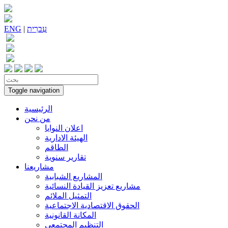
עִברִית
|
ENG
Toggle navigation
الرئيسية
من نحن
اعلان النوايا
الهيئة الادارية
الطاقم
تقارير سنوية
مشاريعنا
المشاريع الشبابية
مشاريع تعزيز القيادة النسائية
التمثيل الملائم
الحقوق الاقتصادية الاجتماعية
المكانة القانونية
التنظيم المجتمعي