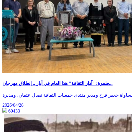
طمرة: "آذار الثقافة" هذا العام في أيار .. إنطلاق مهرجان...
اواة جعفر فرح ومدير منتدى جمعيات الثقافة نضال عثمان، ومديرة
2026/04/28
60433