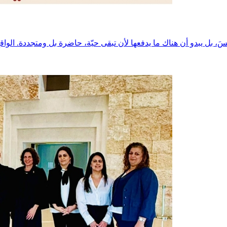
سَ، بل يبدو أن هناك ما يدفعها لأن تبقى حيّة، حاضرة بل ومتجددة. الو