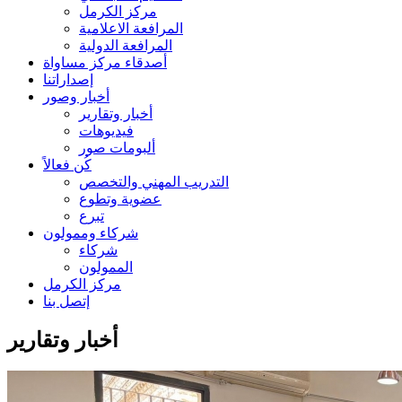
مركز الكرمل
المرافعة الاعلامية
المرافعة الدولية
أصدقاء مركز مساواة
إصداراتنا
أخبار وصور
أخبار وتقارير
فيديوهات
ألبومات صور
كُن فعالاً
التدريب المهني والتخصص
عضوية وتطوع
تبرع
شركاء وممولون
شركاء
الممولون
مركز الكرمل
إتصل بنا
أخبار وتقارير