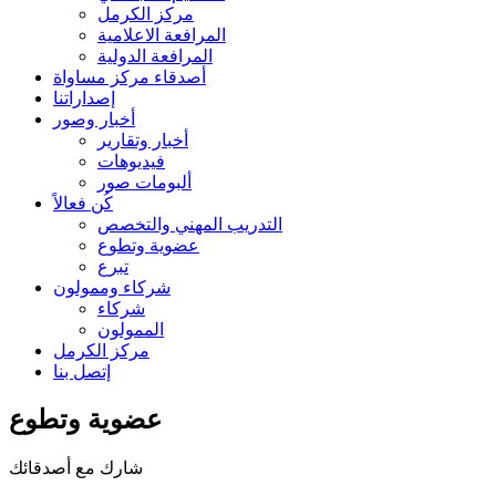
مركز الكرمل
المرافعة الاعلامية
المرافعة الدولية
أصدقاء مركز مساواة
إصداراتنا
أخبار وصور
أخبار وتقارير
فيديوهات
ألبومات صور
كُن فعالاً
التدريب المهني والتخصص
عضوية وتطوع
تبرع
شركاء وممولون
شركاء
الممولون
مركز الكرمل
إتصل بنا
عضوية وتطوع
شارك مع أصدقائك