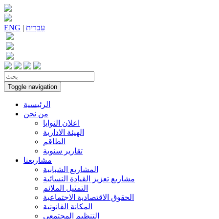
עִברִית
|
ENG
Toggle navigation
الرئيسية
من نحن
اعلان النوايا
الهيئة الادارية
الطاقم
تقارير سنوية
مشاريعنا
المشاريع الشبابية
مشاريع تعزيز القيادة النسائية
التمثيل الملائم
الحقوق الاقتصادية الاجتماعية
المكانة القانونية
التنظيم المجتمعي