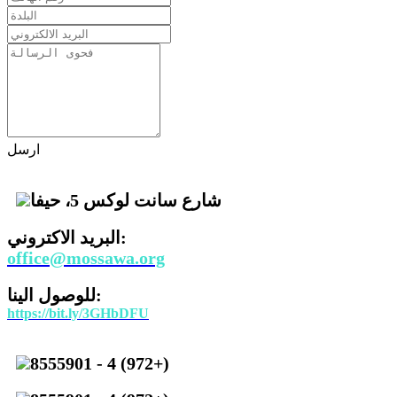
ارسل
شارع سانت لوكس 5، حيفا
البريد الاكتروني:
office@mossawa.org
للوصول الينا:
https://bit.ly/3GHbDFU
8555901 - 4 (972+)