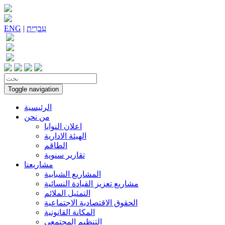
עִברִית
|
ENG
Toggle navigation
الرئيسية
من نحن
اعلان النوايا
الهيئة الادارية
الطاقم
تقارير سنوية
مشاريعنا
المشاريع الشبابية
مشاريع تعزيز القيادة النسائية
التمثيل الملائم
الحقوق الاقتصادية الاجتماعية
المكانة القانونية
التنظيم المجتمعي