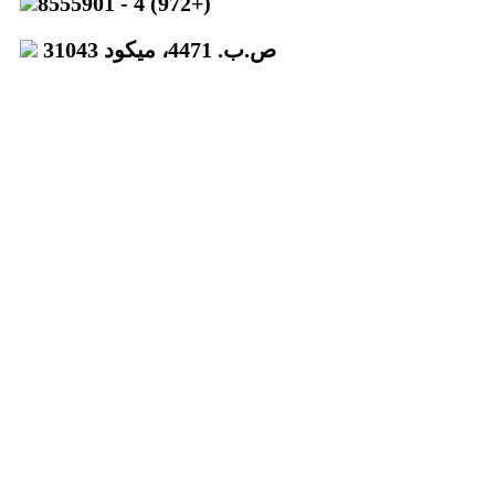
8555901 - 4 (972+)
ص.ب. 4471، ميكود 31043