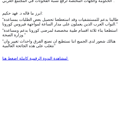
الحكومة والجهات المختصة لرفع نسبة الفحوثات في المجتمع العربي".
ابرز ما قاله د. فهد حكيم:
"طالبنا بدعم للمستشفيات وقد استعطعنا تحصيل بعض الطلبات بمساعدة
النواب العرب الذين يعملون على مدار الساعة لمواجهة فيروس كورونا."
"استطعنا بناء ثلاثة اقسام طبية مخصصة لمرضى كورونا بدعم ومساعدة
وزارة الصحة."
"هنالك شعور لدى الجميع اننا نستطيع ان نصنع الفرق واحداث تغيير وان
نتغلب على هذه الجائحة العالمية"
لمشاهدة الندوة الرقمية كاملة اضغط هنا