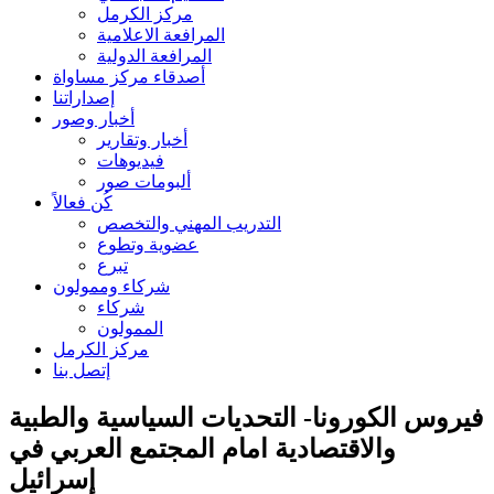
مركز الكرمل
المرافعة الاعلامية
المرافعة الدولية
أصدقاء مركز مساواة
إصداراتنا
أخبار وصور
أخبار وتقارير
فيديوهات
ألبومات صور
كُن فعالاً
التدريب المهني والتخصص
عضوية وتطوع
تبرع
شركاء وممولون
شركاء
الممولون
مركز الكرمل
إتصل بنا
فيروس الكورونا- التحديات السياسية والطبية
والاقتصادية امام المجتمع العربي في
إسرائيل