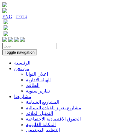
עִברִית
|
ENG
Toggle navigation
الرئيسية
من نحن
اعلان النوايا
الهيئة الادارية
الطاقم
تقارير سنوية
مشاريعنا
المشاريع الشبابية
مشاريع تعزيز القيادة النسائية
التمثيل الملائم
الحقوق الاقتصادية الاجتماعية
المكانة القانونية
التنظيم المجتمعي