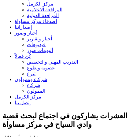
مركز الكرمل
المرافعة الاعلامية
المرافعة الدولية
أصدقاء مركز مساواة
إصداراتنا
أخبار وصور
أخبار وتقارير
فيديوهات
ألبومات صور
كُن فعالاً
التدريب المهني والتخصص
عضوية وتطوع
تبرع
شركاء وممولون
شركاء
الممولون
مركز الكرمل
إتصل بنا
العشرات يشاركون في اجتماع لبحث قضية
وادي السياح في مركز مساواة