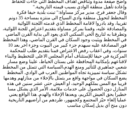
واضح صفعة مدوة وتناقض أهداف المخطط التي جاءت للحفاظ
وإعادة تأهيل منطقة الوادي بسبب قيمته التاريخية
".
وقال جعفر فرح، مدير مركز مساواة:" تبنت بلدية حيفا فكرة
المخطط لتحويل منطقة وادي السياح الى منتزه بمساحة 35 دونم
تقريبا، وقد بادروا لاقامة المخطط الذي قدمته اللجنة اللوائية
والمصادقة عليه، وقمنا بمركز مساواة بتقديم اعتراض للجنة اللوائية،
وتطرقنا به لتاريخ الحي السكني الذي يعود الى بداية القرن الماضي
في المخطط ويثبت وجود السكان في القرن الماضي، وهذا المخطط
فور المصادقة عليه سيهدم جزء كبير من البيوت وجزء اخر بعد 10
سنوات، وفي اعقاب رفض الاعتراض قمنا بتقديم طلب للمحكمة
المركزية في حيفا للإستئناف أمام المجلس الاعلى للتخطيط والبناء
لاقناعهم بإمكانية المحافظة على بستان الخياط، علينا وضع مسار
شعبي جماهيري للتأثير ومنع الهدم،السياسة التي تتمثل من المخطط
تشكل سياسة تمييزية تجاه المواطنين العرب في الوادي. المخطط
يضع السكان في مواجهة واقع مر يتمثل بالإخلاء من منازلهم وهدمها
قريبا مع المس بملكهم الوحيد، او العيش حتى عشر سنين في هذه
المنازل دون الحصول على خدمات ملائمة، الأمر الذي يشكل مسا
خطيرا بحق العيش الكريم، وبعدها الإخلاء والهدم. هذا الواقع يعني
عمليا إلغاء حيّز المجتمع وكجمهور، طردهم من أراضيهم التاريخية
دون منح أي بديل إسكان مناسب