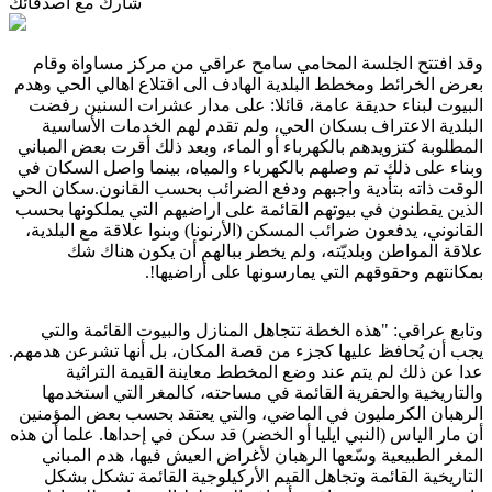
شارك مع أصدقائك
وقد افتتح الجلسة المحامي سامح عراقي من مركز مساواة وقام
بعرض الخرائط ومخطط البلدية الهادف الى اقتلاع اهالي الحي وهدم
البيوت لبناء حديقة عامة، قائلا: على مدار عشرات السنين رفضت
البلدية الاعتراف بسكان الحي، ولم تقدم لهم الخدمات الأساسية
المطلوبة كتزويدهم بالكهرباء أو الماء، وبعد ذلك أقرت بعض المباني
وبناء على ذلك تم وصلهم بالكهرباء والمياه، بينما واصل السكان في
الوقت ذاته بتأدية واجبهم ودفع الضرائب بحسب القانون.سكان الحي
الذين يقطنون في بيوتهم القائمة على اراضيهم التي يملكونها بحسب
القانوني، يدفعون ضرائب المسكن (الأرنونا) وبنوا علاقة مع البلدية،
علاقة المواطن وبلديّته، ولم يخطر ببالهم أن يكون هناك شك
بمكانتهم وحقوقهم التي يمارسونها على أراضيها
!
.
وتابع عراقي: "هذه الخطة تتجاهل المنازل والبيوت القائمة والتي
يجب أن يُحافظ عليها كجزء من قصة المكان، بل أنها تشرعن هدمهم.
عدا عن ذلك لم يتم عند وضع المخطط معاينة القيمة التراثية
والتاريخية والحفرية القائمة في مساحته، كالمغر التي استخدمها
الرهبان الكرمليون في الماضي، والتي يعتقد بحسب بعض المؤمنين
أن مار الياس (النبي ايليا أو الخضر) قد سكن في إحداها. علما أن هذه
المغر الطبيعية وسّعها الرهبان لأغراض العيش فيها، هدم المباني
التاريخية القائمة وتجاهل القيم الأركيلوجية القائمة تشكل بشكل