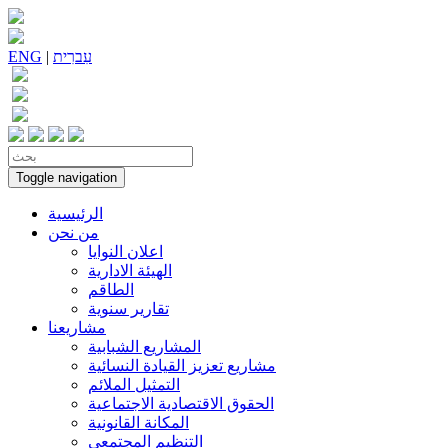
עִברִית
|
ENG
Toggle navigation
الرئيسية
من نحن
اعلان النوايا
الهيئة الادارية
الطاقم
تقارير سنوية
مشاريعنا
المشاريع الشبابية
مشاريع تعزيز القيادة النسائية
التمثيل الملائم
الحقوق الاقتصادية الاجتماعية
المكانة القانونية
التنظيم المجتمعي