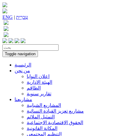
עִברִית
|
ENG
Toggle navigation
الرئيسية
من نحن
اعلان النوايا
الهيئة الادارية
الطاقم
تقارير سنوية
مشاريعنا
المشاريع الشبابية
مشاريع تعزيز القيادة النسائية
التمثيل الملائم
الحقوق الاقتصادية الاجتماعية
المكانة القانونية
التنظيم المجتمعي