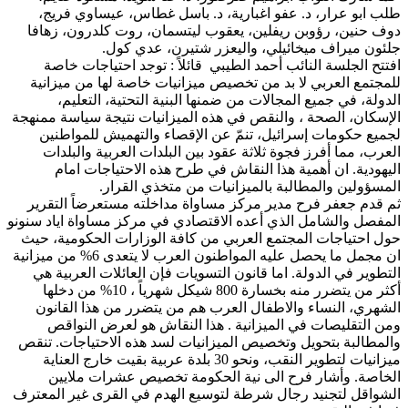
طلب ابو عرار، د. عفو اغبارية، د. باسل غطاس، عيساوي فريج،
دوف حنين، رؤوبن ريفلين، يعقوب ليتسمان، روت كلدرون، زهافا
جلئون ميراف ميخائيلي، واليعزر شتيرن، عدي كول.
افتتح الجلسة النائب أحمد الطيبي قائلاً : توجد احتياجات خاصة
للمجتمع العربي لا بد من تخصيص ميزانيات خاصة لها من ميزانية
الدولة، في جميع المجالات من ضمنها البنية التحتية، التعليم،
الإسكان، الصحة ، والنقص في هذه الميزانيات نتيجة سياسة ممنهجة
لجميع حكومات إسرائيل، تنمّ عن الإقصاء والتهميش للمواطنين
العرب، مما أفرز فجوة ثلاثة عقود بين البلدات العربية والبلدات
اليهودية. ان أهمية هذا النقاش في طرح هذه الاحتياجات امام
المسؤولين والمطالبة بالميزانيات من متخذي القرار.
ثم قدم جعفر فرح مدير مركز مساواة مداخلته مستعرضاً التقرير
المفصل والشامل الذي أعده الاقتصادي في مركز مساواة اياد سنونو
حول احتياجات المجتمع العربي من كافة الوزارات الحكومية، حيث
ان مجمل ما يحصل عليه المواطنون العرب لا يتعدى 6% من ميزانية
التطوير في الدولة. اما قانون التسويات فإن العائلات العربية هي
أكثر من يتضرر منه بخسارة 800 شيكل شهرياً ، 10% من دخلها
الشهري، النساء والاطفال العرب هم من يتضرر من هذا القانون
ومن التقليصات في الميزانية . هذا النقاش هو لعرض النواقص
والمطالبة بتحويل وتخصيص الميزانيات لسد هذه الاحتياجات. تنقص
ميزانيات لتطوير النقب، ونحو 30 بلدة عربية بقيت خارج العناية
الخاصة. وأشار فرح الى نية الحكومة تخصيص عشرات ملايين
الشواقل لتجنيد رجال شرطة لتوسيع الهدم في القرى غير المعترف