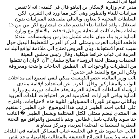
فيها في النقب.
مدير عام وزارة الإسكان بن إلياهو قال في كلمته : انه لا تنقص
ميزانيات للبناء والتطوير وهي أكبر مما ورد في التقرير، لكن
السلطات المحلية لا تتعاون وبالتالي تبقى هذه الميزانيات بدون
استغلال، ولقد أطلقنا نداء لتقديم طلبات لمشاريع لكن من بين 13
سلطة محلية كانت استجابة من قبل 6 فقط. بالاتفاق مع وزارة
المالية نريد بناء مبان عامة، تشمل مدارس ومؤسسات. عندئذ
قاطعه النواب العرب وممثلي المركز العربي للتخطيط البديل حول
سبب عدم الاستجابة، وبأن العروض تحتاج الى ملاءمة لواقع البلدات
العربية في غياب خرائط هيكلية، وقال رئيس مجلس البعينة
النجيدات وممثل لجنة الرؤساء صالح سلمان "آن الأوان ان تنتقلوا
من النظريات والوعودات الى التطبيق. الحاجات واضحة ومعروفة
ولكن البرامج والتنفيذ غير جديين".
نائب وزير المالية، عضو الكنيست ميكي ليفي استمع الى مداخلات
النواب والمشاركين وقال : أعرب عن استعداده لإقامة منتدى
لرؤساء السلطات المحلية العربية يعقد جلسات دورية مع وزارة
المالية وباقي الوزارات الحكومية لعرض احتياجات البلدات العربية
وبالتالي سيوعز للوزراء المسؤولين لتلبية هذه الاحتياجات، واقترح
على النائب احمد الطيبي ترتيب هذا الموضوع. فرد الطيبي : سنقيم
هذا المنتدى ليضم ممثلي الكتل المختلفة ويشمل الطيبي � النائب
حنا سويد والنائب باسل غطاس. ويتم بالتنسيق والتوافق مع اللجنة
القطرية للسلطات المحلية العربية، ومركز مساواة.
النائب حنا سويد طرح في الجلسة غياب المساكن العامة في البلدات
العربية، ولا سيما للشرائح الضعيفة والمطالبة بإقامتها، يوجد نقص