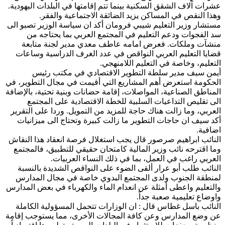
عشرات آلاف الشقق السكنية بينما تتم إقامتها في البلدات اليهودية.
وهذا النقص في المساكن يزيد الضائقة الاجتماعية والفقر.
مستشار وزير التعليم شيبي فرومان أكد ان سياسة الوزير تصبو الى
سد الفجوات ودعم التعليم في المجتمع العربي بما يحتاجه من
منشآت وملكات. فعرض امامه عاطف معدي مدير لجنة متابعة
قضايا التعليم العربي النواقص في عدد الغرف الدراسية وساعات
التعليم، وخاصة في التعليم اللامنهجي.
أيمن سيف مدير سلطة التطوير الاقتصادي في مكتب رئيس
الحكومة استعرض أهم المشاريع التي أقيمت في مجال التطوير، في
المناطق الصناعية، المواصلات، إقامة حضانات وبنية تحتية، بالإضافة
الى تقليص التداعيات السلبية للخطة الاقتصادية على المجتمع
العربي، وما زالت هناك حاجة للمزيد من التمويل. وردا على التقرير
أكد سيف ان حاجات التطوير ما زالت كبيرة وتحتاج الى ميزانيات
اضافية.
النائب ابراهيم صرصور قال يجب استغلال فرصة انعقاد هذا النقاش
وما اقترحه نائب وزير المالية كامتحان حقيقي للتطبيق، فالمجتمع
العربي راغب في العمل، بما في ذلك النساء العربيات.
النائب طلب أبو عرار ألقى الضوء على النواقص الشديدة بالنسبة
لمنطقة الجنوب ولدى المجتمع البدوي خاصة في مجال المدارس
والتعليم واعطى أمثلة عن انعدام الماء والكهرباء في بعض المدارس
واوضاع تعليمية صعبة جداً.
النائب باسل غطاس قال : ان الوزارات تتحمل المسؤولية الكاملة
عن وضع المدارس وعن كافة المجالات الأخرى، مما يستوجب إقامة