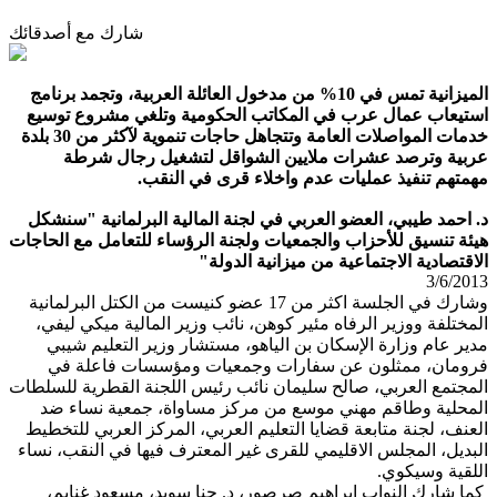
شارك مع أصدقائك
الميزانية تمس في 10% من مدخول العائلة العربية، وتجمد برنامج
استيعاب عمال عرب في المكاتب الحكومية وتلغي مشروع توسيع
خدمات المواصلات العامة وتتجاهل حاجات تنموية لآكثر من 30 بلدة
عربية وترصد عشرات ملايين الشواقل لتشغيل رجال شرطة
مهمتهم تنفيذ عمليات عدم واخلاء قرى في النقب.
د. احمد طيبي، العضو العربي في لجنة المالية البرلمانية "سنشكل
هيئة تنسيق للأحزاب والجمعيات ولجنة الرؤساء للتعامل مع الحاجات
الاقتصادية الاجتماعية من ميزانية الدولة"
3/6/2013
وشارك في الجلسة اكثر من 17 عضو كنيست من الكتل البرلمانية
المختلفة ووزير الرفاه مئير كوهن، نائب وزير المالية ميكي ليفي،
مدير عام وزارة الإسكان بن الياهو، مستشار وزير التعليم شيبي
فرومان، ممثلون عن سفارات وجمعيات ومؤسسات فاعلة في
المجتمع العربي، صالح سليمان نائب رئيس اللجنة القطرية للسلطات
المحلية وطاقم مهني موسع من مركز مساواة، جمعية نساء ضد
العنف، لجنة متابعة قضايا التعليم العربي، المركز العربي للتخطيط
البديل، المجلس الاقليمي للقرى غير المعترف فيها في النقب، نساء
اللقية وسيكوي.
كما شارك النواب ابراهيم صرصور، د. حنا سويد، مسعود غنايم،