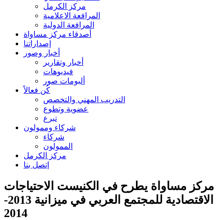
مركز الكرمل
المرافعة الاعلامية
المرافعة الدولية
أصدقاء مركز مساواة
إصداراتنا
أخبار وصور
أخبار وتقارير
فيديوهات
ألبومات صور
كُن فعالاً
التدريب المهني والتخصص
عضوية وتطوع
تبرع
شركاء وممولون
شركاء
الممولون
مركز الكرمل
إتصل بنا
مركز مساواة يطرح في الكنيست الاحتياجات
الاقتصادية للمجتمع العربي في ميزانية 2013-
2014