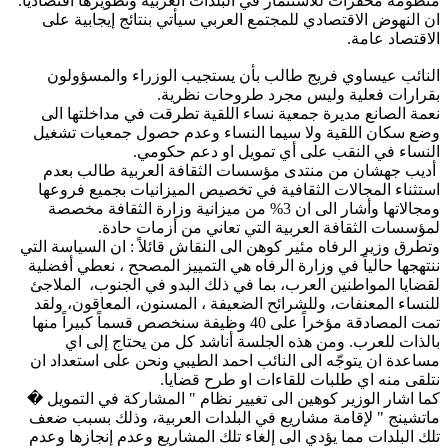
منظومة محفزات للاستثمار في البلدات العربية وتطويرها اقتصادياً.
ان النهوض الاقتصادي للمجتمع العربي سيأتي بنتائج إيجابية على
الاقتصاد عامة.
النائب عيساوي فريج طالب بأن يستجيب الوزراء والمسؤولون
بقرارات فعلية وليس مجرد طروحات نظرية.
نعمة الصانع مديرة جمعية نساء اللقية تطرقت في مداخلتها الى
وضع سكان اللقية ولا سيما النساء وعدم حصول جمعيات تشغيل
النساء في النقب على أي تمويل او دعم حكومي.
أديب جهشان من منتدى مؤسسات الثقافة العربية طالب بعدم
استثناء المجالات الثقافية في تخصيص الميزانيات بجميع فروعها
ومجالاتها وأشار الى ان 3% من ميزانية وزارة الثقافة مخصصة
لمؤسسات الثقافة العربية التي تعاني من أزمات حادة.
وتطرق وزير الرفاه مئير كوهن الى النقاش قائلاً : ان السياسة التي
ننتهجها حالياً في وزارة الرفاه هي التمييز المصحح ، نعطي أفضلية
لقضايا المواطنين العرب، بما في ذلك البدو في الجنوب، الملاجئ
للنساء المعنفات، وللشرائح الضعيفة ، المسنون، المعاقون، ولقد
تمت المصادقة مؤخراً على 40 وظيفة سنخصص قسماً كبيراً منها
بالذات للعرب. ومن هذه الجلسة أناشد كل من يحتاج إلى اي
مساعدة ان يتوجّه الى النائب احمد الطيبي ونحن على استعداد ان
نتلقى منه اي طلبات للقاءات او طرح قضايا.
كما اشار الوزير كوهين الى تغيير نظام " المشاركة في التمويل �
ماتشينج " لإقامة مشاريع في البلدات العربية، وذلك بسبب ضعف
تلك البلدات مما يؤدي الى إلغاء تلك المشاريع وعدم إنجازها وعدم